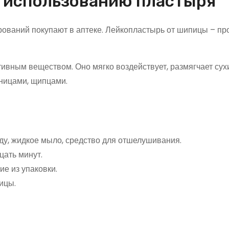
о использованию пластыря
ваний покупают в аптеке. Лейкопластырь от шипицы – про
ивным веществом. Оно мягко воздействует, размягчает сухи
ницами, щипцами.
ду, жидкое мыло, средство для отшелушивания.
цать минут.
ие из упаковки.
ицы.