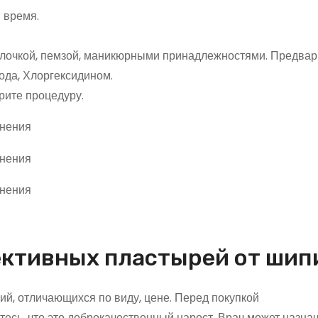
 время.
илочкой, пемзой, маникюрными принадлежностями. Предвар
ода, Хлоргексидином.
орите процедуру.
ективных пластырей от ши
й, отличающихся по виду, цене. Перед покупкой
есь, что это доброкачественный нарост. Врач может назнач