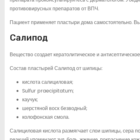
противовирусных препаратов от ВПЧ.
Пациент применяет пластыри дома самостоятельно. Вы
Салипод
Вещество создает кератолитическое и антисептическое
Состав пластырей Салипод от шипицы:
кислота салициловая;
Sulfur praecipitatum;
каучук;
шерстяной воск безводный;
колофонская смола.
Салициловая кислота размягчает слои шипицы, сера по
реакций упоминают зуд, боль, жжение, покраснение ко