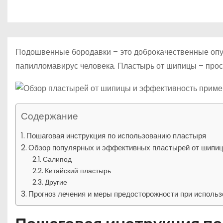
р
о
l
а
м
a
в
у
s
и
Подошвенные бородавки – это доброкачественные опу
s
т
папилломавирус человека. Пластырь от шипицы – прост
n
ь
i
k
Содержание
i
Пошаговая инструкция по использованию пластыря
Обзор популярных и эффективных пластырей от шипи
Салипод
Китайский пластырь
Другие
Прогноз лечения и меры предосторожности при исполь