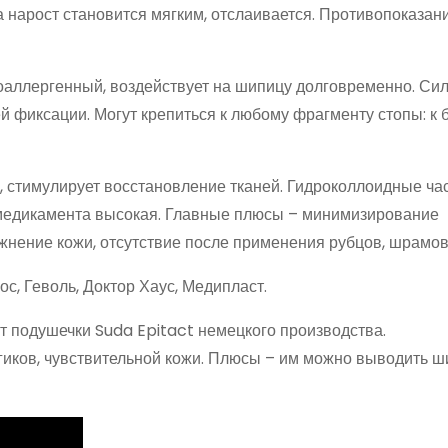
 нарост становится мягким, отслаивается. Противопоказан
оаллергенный, воздействует на шипицу долговременно. Си
 фиксации. Могут крепиться к любому фрагменту стопы: к б
, стимулирует восстановление тканей. Гидроколлоидные ча
 медикамента высокая. Главные плюсы – минимизирование
ажнение кожи, отсутствие после применения рубцов, шрамов
, Геволь, Доктор Хаус, Медипласт.
 подушечки Suda Epitact немецкого производства.
ргиков, чувствительной кожи. Плюсы – им можно выводить ш