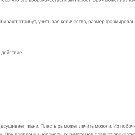
бирают атрибут, учитывая количество, размер формирован
 действие.
дсушивает ткани. Пластырь может лечить мозоли. Из побоч
жи. При появлении неприятных симптомов следует прекрати