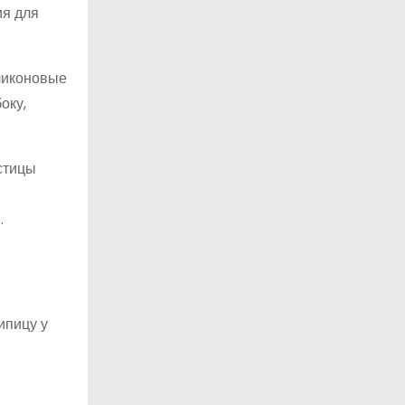
ия для
ликоновые
оку,
стицы
.
ипицу у