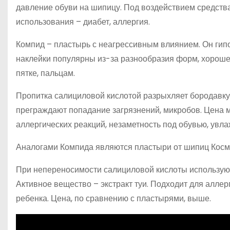
давление обуви на шипицу. Под воздействием средства
использования – диабет, аллергия.
Компид – пластырь с неагрессивным влиянием. Он гип
наклейки популярны из-за разнообразия форм, хорошей
пятке, пальцам.
Пропитка салициловой кислотой разрыхляет бородавку
преграждают попадание загрязнений, микробов. Цена
аллергических реакций, незаметность под обувью, увл
Аналогами Компида являются пластыри от шипиц Космос
При непереносимости салициловой кислоты используют
Активное вещество – экстракт туи. Подходит для алле
ребенка. Цена, по сравнению с пластырями, выше.