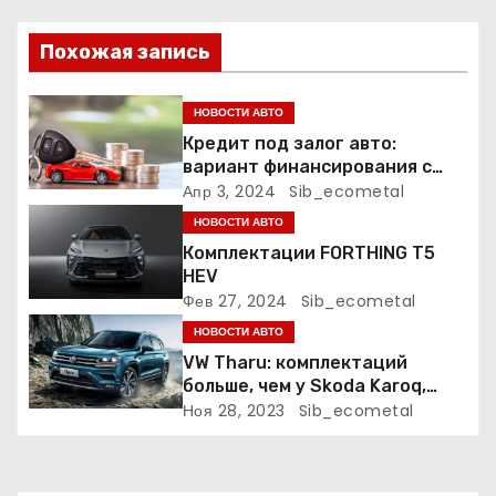
я
п
Похожая запись
о
НОВОСТИ АВТО
з
Кредит под залог авто:
вариант финансирования с
а
меньшими рисками
Апр 3, 2024
Sib_ecometal
НОВОСТИ АВТО
п
Комплектации FORTHING T5
HEV
и
Фев 27, 2024
Sib_ecometal
с
НОВОСТИ АВТО
VW Tharu: комплектаций
я
больше, чем у Skoda Karoq,
цены – выше. Оба кросса
Ноя 28, 2023
Sib_ecometal
м
пропишутся в России