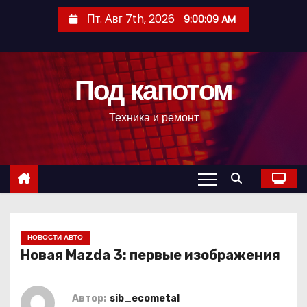
П
Пт. Авг 7th, 2026
9:00:10 AM
е
р
е
Под капотом
й
т
Техника и ремонт
и
к
с
о
д
е
р
НОВОСТИ АВТО
Новая Mazda 3: первые изображения
ж
и
м
Автор:
sib_ecometal