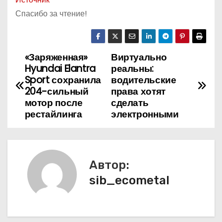
Спасибо за чтение!
«Заряженная»
Виртуально
Н
Hyundai Elantra
реальны:
а
Sport сохранила
водительские
204-сильный
права хотят
в
мотор после
сделать
рестайлинга
электронными
и
г
а
Автор:
sib_ecometal
ц
и