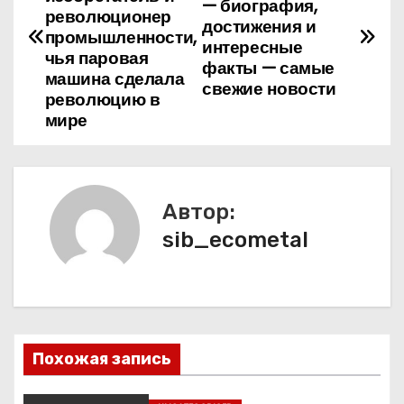
— биография,
революционер
достижения и
в
промышленности,
интересные
чья паровая
факты — самые
и
машина сделала
свежие новости
революцию в
г
мире
а
ц
Автор:
и
sib_ecometal
я
п
о
Похожая запись
з