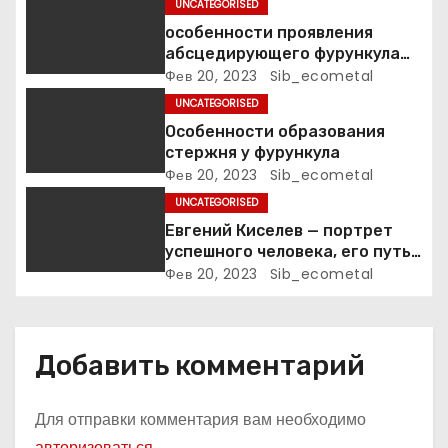
а
UNCATEGORISED
особенности проявления
п
абсцедирующего фурункула
код по МКБ-10
Фев 20, 2023
Sib_ecometal
и
UNCATEGORISED
с
Особенности образования
стержня у фурункула
я
Фев 20, 2023
Sib_ecometal
UNCATEGORISED
м
Евгений Киселев — портрет
успешного человека, его путь
к славе и личное счастье
Фев 20, 2023
Sib_ecometal
Добавить комментарий
Для отправки комментария вам необходимо
авторизоваться
.