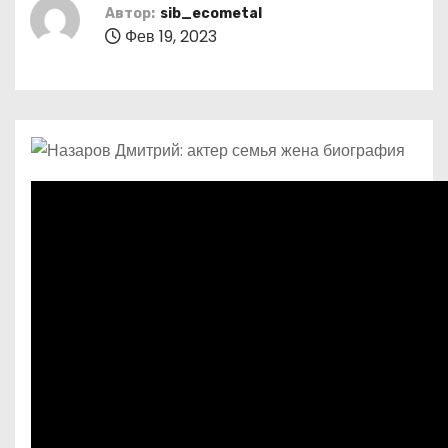
о
Автор:
sib_ecometal
Фев 19, 2023
м
у