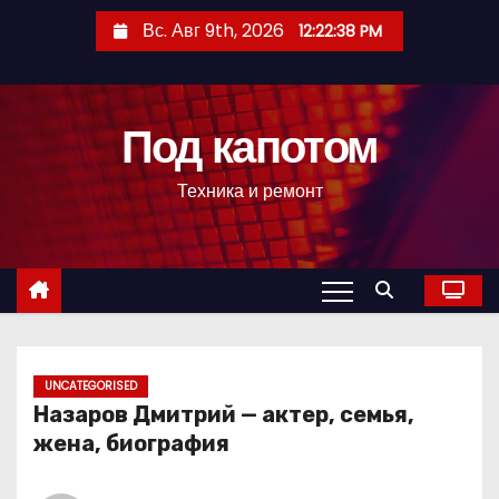
П
Вс. Авг 9th, 2026
12:22:39 PM
е
р
е
Под капотом
й
т
Техника и ремонт
и
к
с
о
д
е
р
UNCATEGORISED
Назаров Дмитрий — актер, семья,
ж
жена, биография
и
м