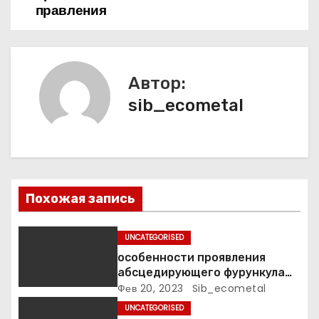
п
правления
о
з
Автор:
а
sib_ecometal
п
и
с
Похожая запись
я
UNCATEGORISED
м
особенности проявления
абсцедирующего фурункула
код по МКБ-10
Фев 20, 2023
Sib_ecometal
UNCATEGORISED