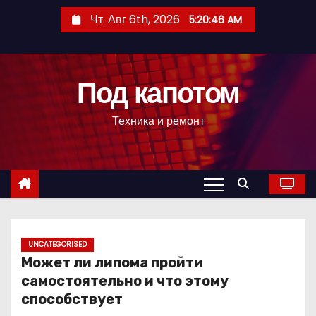
П
Чт. Авг 6th, 2026
5:20:47 AM
е
р
е
Под капотом
й
т
Техника и ремонт
и
к
с
о
д
е
р
UNCATEGORISED
Может ли липома пройти
ж
самостоятельно и что этому
и
способствует
м