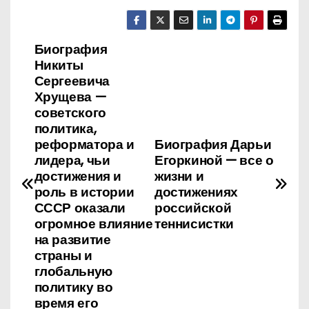
Биография
Н
Никиты
а
Сергеевича
Хрущева —
в
советского
политика,
и
реформатора и
Биография Дарьи
лидера, чьи
Егоркиной — все о
г
достижения и
жизни и
роль в истории
достижениях
а
СССР оказали
российской
огромное влияние
теннисистки
ц
на развитие
и
страны и
глобальную
я
политику во
время его