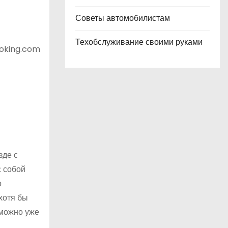
Советы автомобилистам
Техобслуживание своими руками
ooking.com
зде с
с собой
о
 хотя бы
 можно уже