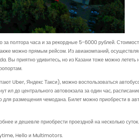
о за полтора часа и за рекордные 5-6000 рублей. Стоимост
ь также можно прямым рейсом. Из авиакомпаний, осуществл
eda. Вы приятно удивитесь, но из Казани тоже можно лететь
эропортам.
ботают Uber, Яндекс Такси), можно воспользоваться автобу
ут ил до центрального автовокзала за один час, расписани
то для размещения чемодана. Билет можно приобрести в ав
добнее и дешевле приобрести проездной на несколько суток
ytime, Hello и Multimotors.