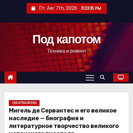
П
Пт. Авг 7th, 2026
11:03:16 PM
е
р
е
Под капотом
й
т
Техника и ремонт
и
к
с
о
д
е
р
UNCATEGORISED
Мигель де Сервантес и его великое
ж
наследие — биография и
и
литературное творчество великого
м