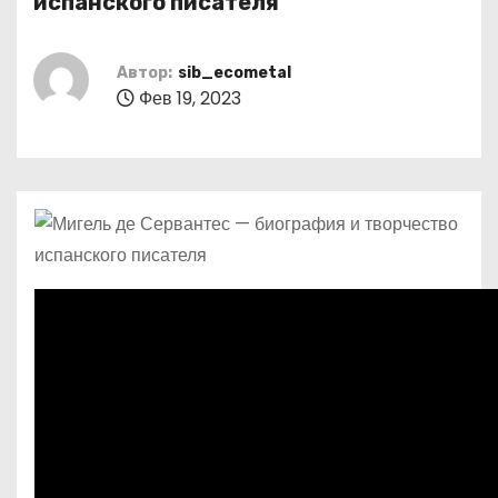
испанского писателя
о
м
Автор:
sib_ecometal
у
Фев 19, 2023