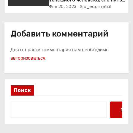
к славе и личное счастье
Фев 20, 2023
Sib_ecometal
Добавить комментарий
Для отправки комментария вам необходимо
авторизоваться
.
Поиск
Поис