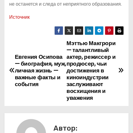
не останется и следа от неприятного образования.
Источник
Мэттью Макгрори
Н
— талантливый
а
Евгения Осипова
актер, режиссер и
— биография, муж,
продюсер, чьи
в
личная жизнь —
достижения в
важные факты и
киноиндустрии
и
события
заслуживают
восхищения и
г
уважения
а
ц
Автор: