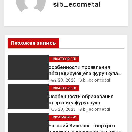
и
sib_ecometal
я
п
о
Похожая запись
з
а
UNCATEGORISED
особенности проявления
п
абсцедирующего фурункула
код по МКБ-10
Фев 20, 2023
Sib_ecometal
и
UNCATEGORISED
с
Особенности образования
стержня у фурункула
я
Фев 20, 2023
Sib_ecometal
UNCATEGORISED
м
Евгений Киселев — портрет
успешного человека, его путь