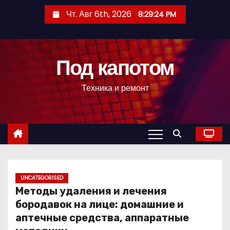
П
Чт. Авг 6th, 2026
8:29:25 PM
е
р
е
Под капотом
й
т
Техника и ремонт
и
к
с
о
д
е
р
UNCATEGORISED
Методы удаления и лечения
ж
бородавок на лице: домашние и
и
аптечные средства, аппаратные
м