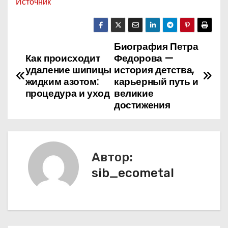
Источник
Биография Петра
Н
Как происходит
Федорова —
а
удаление шипицы
история детства,
жидким азотом:
карьерный путь и
в
процедура и уход
великие
достижения
и
г
а
Автор:
sib_ecometal
ц
и
я