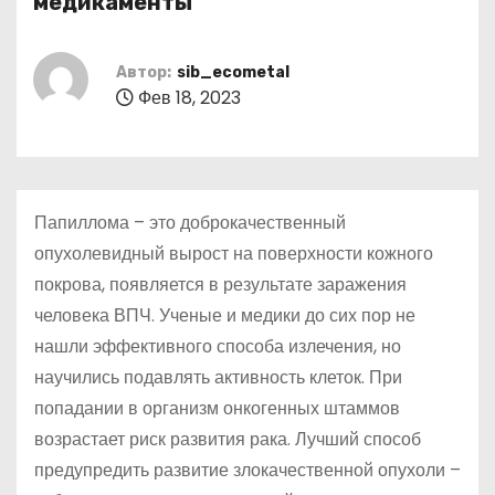
медикаменты
о
м
Автор:
sib_ecometal
у
Фев 18, 2023
Папиллома – это доброкачественный
опухолевидный вырост на поверхности кожного
покрова, появляется в результате заражения
человека ВПЧ. Ученые и медики до сих пор не
нашли эффективного способа излечения, но
научились подавлять активность клеток. При
попадании в организм онкогенных штаммов
возрастает риск развития рака. Лучший способ
предупредить развитие злокачественной опухоли –