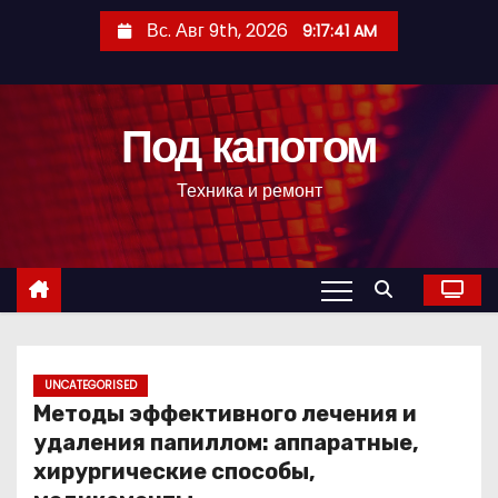
П
Вс. Авг 9th, 2026
9:17:42 AM
е
р
е
Под капотом
й
т
Техника и ремонт
и
к
с
о
д
е
р
UNCATEGORISED
Методы эффективного лечения и
ж
удаления папиллом: аппаратные,
и
хирургические способы,
м