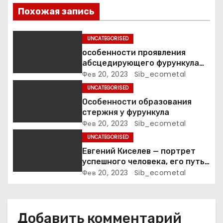
п
Похожая запись
о
UNCATEGORISED
з
особенности проявления
абсцедирующего фурункула
а
код по МКБ-10
Фев 20, 2023
Sib_ecometal
UNCATEGORISED
п
Особенности образования
стержня у фурункула
и
Фев 20, 2023
Sib_ecometal
с
UNCATEGORISED
Евгений Киселев — портрет
я
успешного человека, его путь
к славе и личное счастье
Фев 20, 2023
Sib_ecometal
м
Добавить комментарий