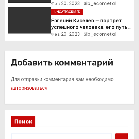
я
Фев 20, 2023
Sib_ecometal
UNCATEGORISED
м
Евгений Киселев — портрет
успешного человека, его путь
к славе и личное счастье
Фев 20, 2023
Sib_ecometal
Добавить комментарий
Для отправки комментария вам необходимо
авторизоваться
.
Поиск