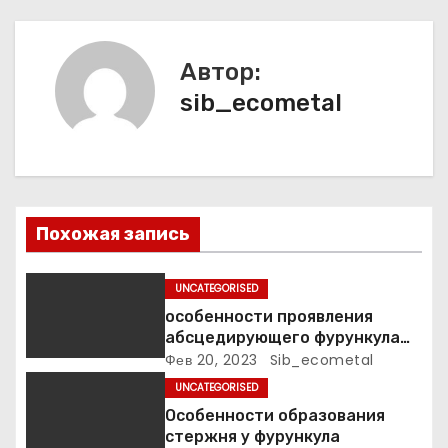
а
ц
Автор:
и
sib_ecometal
я
п
о
Похожая запись
з
а
UNCATEGORISED
особенности проявления
п
абсцедирующего фурункула
код по МКБ-10
Фев 20, 2023
Sib_ecometal
и
UNCATEGORISED
с
Особенности образования
стержня у фурункула