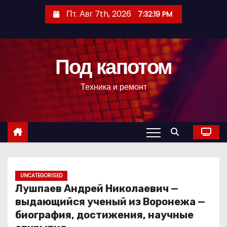
П
Пт. Авг 7th, 2026
7:32:20 PM
е
р
е
Под капотом
й
т
Техника и ремонт
и
к
с
о
д
е
р
UNCATEGORISED
Лушпаев Андрей Николаевич —
ж
выдающийся ученый из Воронежа —
и
биография, достижения, научные
м