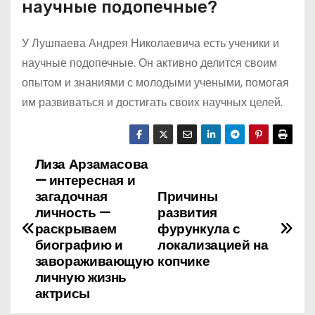
научные подопечные?
У Лушпаева Андрея Николаевича есть ученики и
научные подопечные. Он активно делится своим
опытом и знаниями с молодыми учеными, помогая
им развиваться и достигать своих научных целей.
Лиза Арзамасова
Н
— интересная и
а
загадочная
Причины
личность —
развития
в
раскрываем
фурункула с
биографию и
локализацией на
и
завораживающую
копчике
личную жизнь
г
актрисы