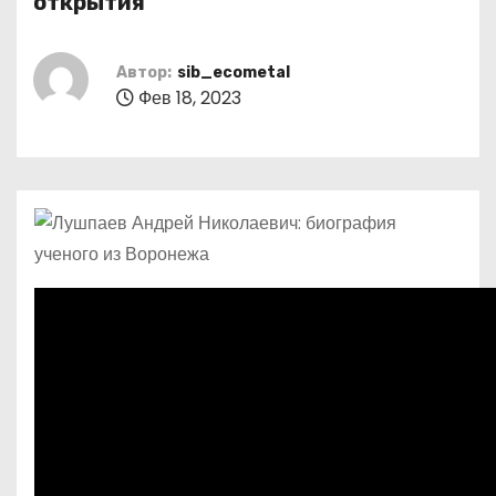
открытия
о
м
Автор:
sib_ecometal
у
Фев 18, 2023