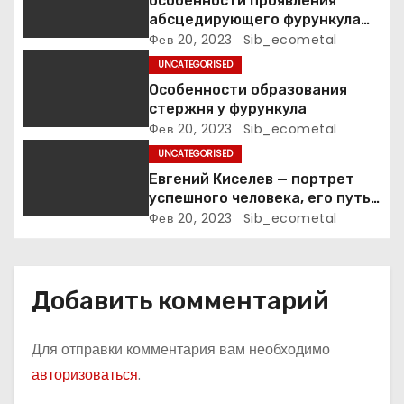
особенности проявления
и
абсцедирующего фурункула
код по МКБ-10
Фев 20, 2023
Sib_ecometal
с
UNCATEGORISED
я
Особенности образования
стержня у фурункула
м
Фев 20, 2023
Sib_ecometal
UNCATEGORISED
Евгений Киселев — портрет
успешного человека, его путь
к славе и личное счастье
Фев 20, 2023
Sib_ecometal
Добавить комментарий
Для отправки комментария вам необходимо
авторизоваться
.