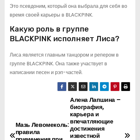
Это псевдоним, который она выбрала для себя во
время своей карьеры в BLACKPINK.
Какую роль в группе
BLACKPINK исполняет Лиса?
Лиса является главным танцором и репером в
группе BLACKPINK. Она также участвует в
написании песен и рэп-частей.
Алена Лапшина –
Н
биография,
а
карьера и
впечатляющие
Мазь Левомеколь:
в
достижения
правила
известной
применения при