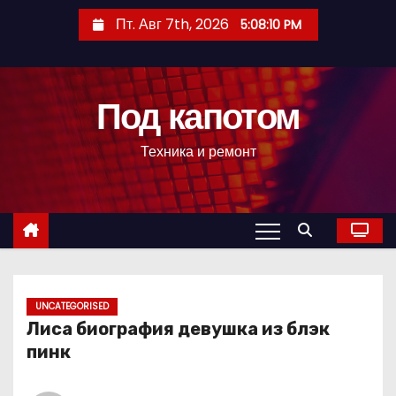
П
Пт. Авг 7th, 2026
5:08:11 PM
е
р
е
Под капотом
й
т
Техника и ремонт
и
к
с
о
д
е
р
UNCATEGORISED
Лиса биография девушка из блэк
ж
пинк
и
м