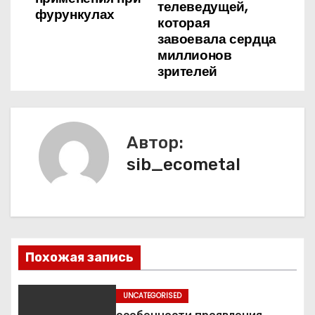
и
телеведущей,
фурункулах
которая
г
завоевала сердца
миллионов
а
зрителей
ц
и
Автор:
я
sib_ecometal
п
о
з
Похожая запись
а
п
UNCATEGORISED