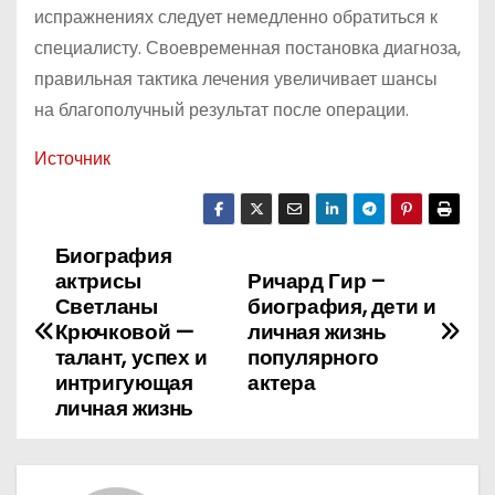
испражнениях следует немедленно обратиться к
специалисту. Своевременная постановка диагноза,
правильная тактика лечения увеличивает шансы
на благополучный результат после операции.
Источник
Биография
Н
актрисы
Ричард Гир –
а
Светланы
биография, дети и
Крючковой —
личная жизнь
в
талант, успех и
популярного
интригующая
актера
и
личная жизнь
г