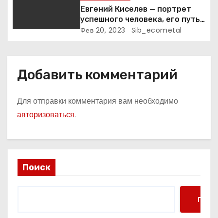
я
Евгений Киселев — портрет
успешного человека, его путь
м
к славе и личное счастье
Фев 20, 2023
Sib_ecometal
Добавить комментарий
Для отправки комментария вам необходимо
авторизоваться
.
Поиск
Поис