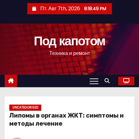
П
Пт. Авг 7th, 2026
8:18:50 PM
е
р
е
Под капотом
й
т
Техника и ремонт
и
к
с
о
д
е
р
UNCATEGORISED
Липомы в органах ЖКТ: симптомы и
ж
методы лечение
и
м