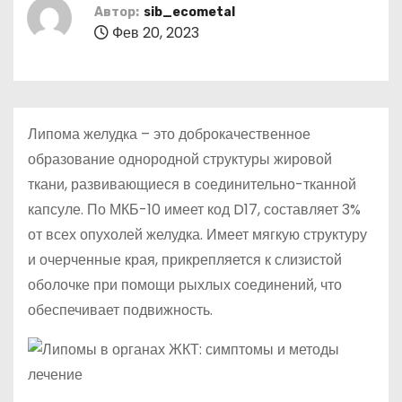
о
Автор:
sib_ecometal
Фев 20, 2023
м
у
Липома желудка – это доброкачественное
образование однородной структуры жировой
ткани, развивающиеся в соединительно-тканной
капсуле. По МКБ-10 имеет код D17, составляет 3%
от всех опухолей желудка. Имеет мягкую структуру
и очерченные края, прикрепляется к слизистой
оболочке при помощи рыхлых соединений, что
обеспечивает подвижность.