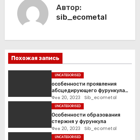
а
Автор:
ц
sib_ecometal
и
я
п
Похожая запись
о
UNCATEGORISED
з
особенности проявления
а
абсцедирующего фурункула
код по МКБ-10
Фев 20, 2023
Sib_ecometal
п
UNCATEGORISED
Особенности образования
и
стержня у фурункула
Фев 20, 2023
Sib_ecometal
с
UNCATEGORISED