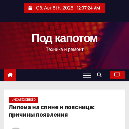
П
Сб. Авг 8th, 2026
12:07:25 AM
е
р
е
Под капотом
й
т
Техника и ремонт
и
к
с
о
д
е
р
UNCATEGORISED
Липома на спине и пояснице:
ж
причины появления
и
м