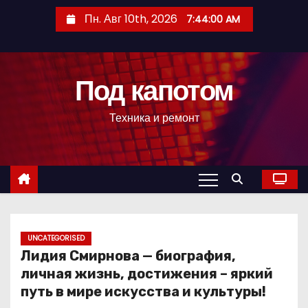
П
Пн. Авг 10th, 2026
7:44:01 AM
е
р
е
Под капотом
й
т
Техника и ремонт
и
к
с
о
д
е
р
UNCATEGORISED
Лидия Смирнова — биография,
ж
личная жизнь, достижения – яркий
и
путь в мире искусства и культуры!
м