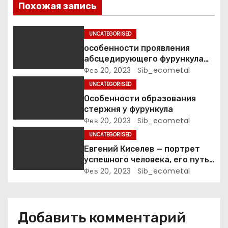
Похожая запись
о
UNCATEGORISED
з
особенности проявления
а
абсцедирующего фурункула
код по МКБ-10
Фев 20, 2023
Sib_ecometal
п
UNCATEGORISED
Особенности образования
и
стержня у фурункула
Фев 20, 2023
Sib_ecometal
с
UNCATEGORISED
я
Евгений Киселев — портрет
успешного человека, его путь
м
к славе и личное счастье
Фев 20, 2023
Sib_ecometal
Добавить комментарий