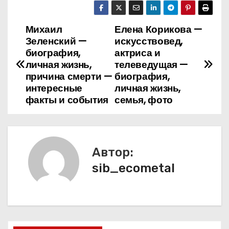
Михаил
Елена Корикова —
Н
Зеленский —
искусствовед,
а
биография,
актриса и
личная жизнь,
телеведущая —
в
причина смерти —
биография,
интересные
личная жизнь,
и
факты и события
семья, фото
г
а
Автор:
ц
sib_ecometal
и
я
п