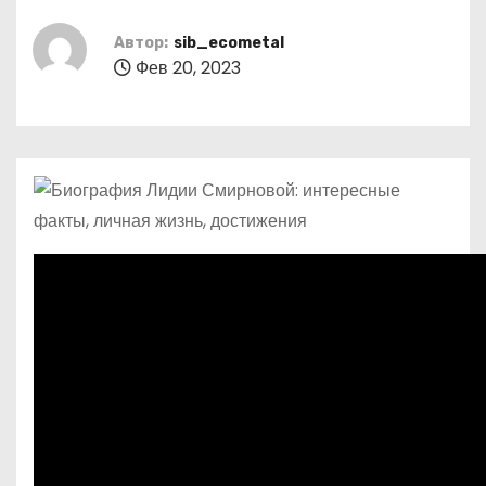
о
м
Автор:
sib_ecometal
Фев 20, 2023
у