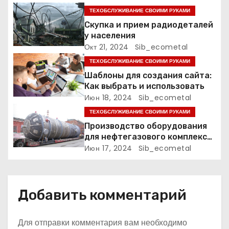
п
ТЕХОБСЛУЖИВАНИЕ СВОИМИ РУКАМИ
Скупка и прием радиодеталей
о
у населения
Окт 21, 2024
Sib_ecometal
з
ТЕХОБСЛУЖИВАНИЕ СВОИМИ РУКАМИ
а
Шаблоны для создания сайта:
Как выбрать и использовать
п
Июн 18, 2024
Sib_ecometal
и
ТЕХОБСЛУЖИВАНИЕ СВОИМИ РУКАМИ
Производство оборудования
с
для нефтегазового комплекса,
нефтехимии, химии и
Июн 17, 2024
Sib_ecometal
я
промышленности минеральных
удобрений
м
Добавить комментарий
Для отправки комментария вам необходимо