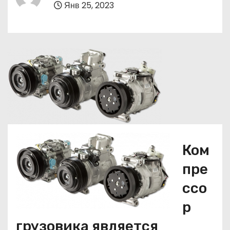
Янв 25, 2023
о
м
у
Ком
пре
ссо
р
грузовика является