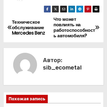
Что может
Н
Техническое
повлиять на
обслуживание
а
работоспособност
Mercedes Benz
ь автомобиля?
в
и
Автор:
г
sib_ecometal
а
ц
и
Похожая запись
я