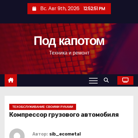
П
Вс. Авг 9th, 2026
12:52:52 PM
е
р
е
Под капотом
й
т
Техника и ремонт
и
к
с
о
д
е
р
ТЕХОБСЛУЖИВАНИЕ СВОИМИ РУКАМИ
Компрессор грузового автомобиля
ж
и
м
Автор:
sib_ecometal