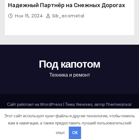
Надежный Партнёр на Снежных Дорогах
Ноя 15, 2024
Sib_ecometal
Под капотом
Техника и ремонт
Сайт работает на WordPress
|
Тема: Newses, автор
Themeansar
Этот сайт использует куки-файлы и другие технологии, чтобы помочь
Home
Авторам и правообладателям
Карта сайта
вам в навигации, а также предоставить лучший пользовательский
Политика конфиденциальности
опыт.
OK