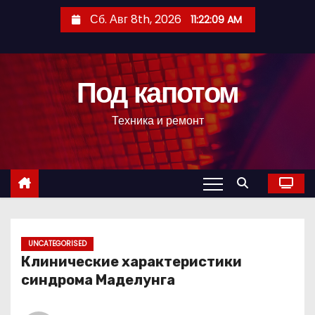
П
Сб. Авг 8th, 2026
11:22:11 AM
е
р
е
Под капотом
й
т
Техника и ремонт
и
к
с
о
д
е
р
UNCATEGORISED
Клинические характеристики
ж
синдрома Маделунга
и
м