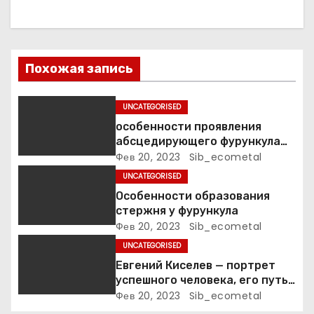
я
п
Похожая запись
о
UNCATEGORISED
з
особенности проявления
а
абсцедирующего фурункула
код по МКБ-10
Фев 20, 2023
Sib_ecometal
п
UNCATEGORISED
Особенности образования
и
стержня у фурункула
Фев 20, 2023
Sib_ecometal
с
UNCATEGORISED
я
Евгений Киселев — портрет
успешного человека, его путь
м
к славе и личное счастье
Фев 20, 2023
Sib_ecometal