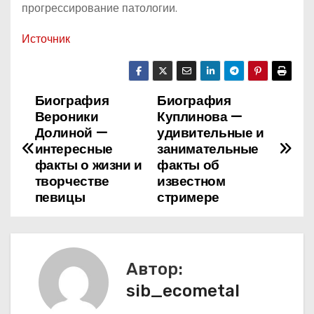
прогрессирование патологии.
Источник
Биография
Биография
Н
Вероники
Куплинова —
а
Долиной —
удивительные и
интересные
занимательные
в
факты о жизни и
факты об
творчестве
известном
и
певицы
стримере
г
а
Автор:
ц
sib_ecometal
и