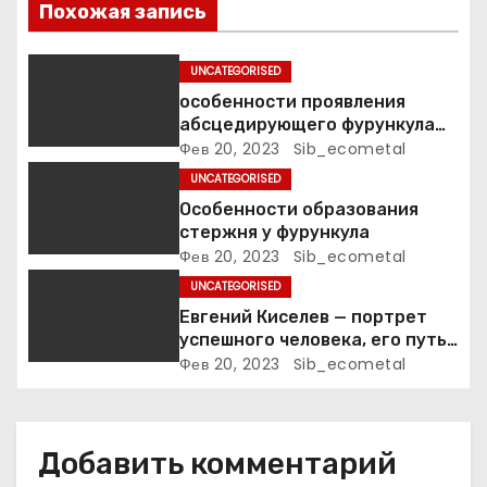
о
Похожая запись
з
UNCATEGORISED
а
особенности проявления
абсцедирующего фурункула
п
код по МКБ-10
Фев 20, 2023
Sib_ecometal
UNCATEGORISED
и
Особенности образования
стержня у фурункула
с
Фев 20, 2023
Sib_ecometal
я
UNCATEGORISED
Евгений Киселев — портрет
м
успешного человека, его путь
к славе и личное счастье
Фев 20, 2023
Sib_ecometal
Добавить комментарий