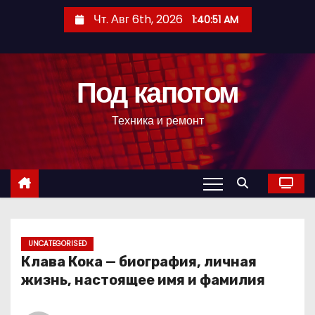
П
Чт. Авг 6th, 2026
1:40:52 AM
е
р
е
Под капотом
й
т
Техника и ремонт
и
к
с
о
д
е
р
UNCATEGORISED
Клава Кока — биография, личная
ж
жизнь, настоящее имя и фамилия
и
м