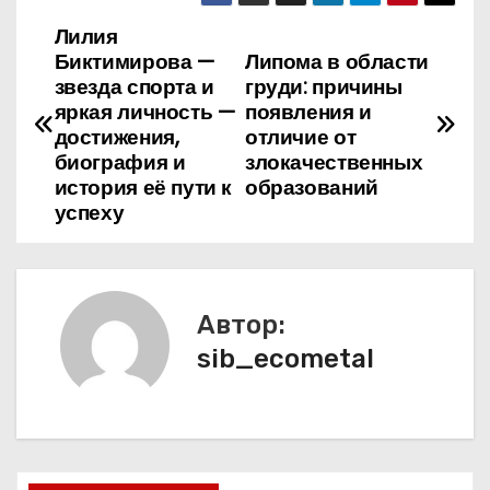
Лилия
Н
Биктимирова —
Липома в области
а
звезда спорта и
груди: причины
яркая личность —
появления и
в
достижения,
отличие от
биография и
злокачественных
и
история её пути к
образований
успеху
г
а
ц
Автор:
sib_ecometal
и
я
п