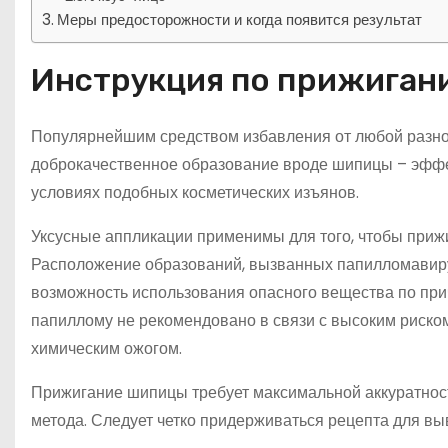
Меры предосторожности и когда появится результат
Инструкция по прижига
Популярнейшим средством избавления от любой разнов
доброкачественное образование вроде шипицы – эфф
условиях подобных косметических изъянов.
Уксусные аппликации применимы для того, чтобы прижи
Расположение образований, вызванных папилломавиру
возможность использования опасного вещества по при
папиллому не рекомендовано в связи с высоким риско
химическим ожогом.
Прижигание шипицы требует максимальной аккуратност
метода. Следует четко придерживаться рецепта для в