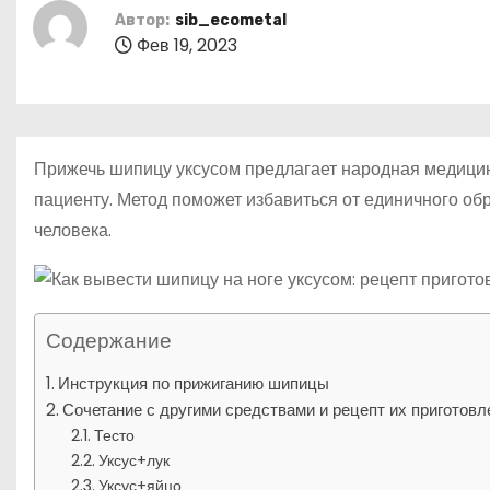
р
о
Автор:
sib_ecometal
l
а
м
Фев 19, 2023
a
в
у
s
и
s
т
Прижечь шипицу уксусом предлагает народная медицин
n
ь
пациенту. Метод поможет избавиться от единичного об
i
человека.
k
i
Содержание
Инструкция по прижиганию шипицы
Сочетание с другими средствами и рецепт их приготовл
Тесто
Уксус+лук
Уксус+яйцо