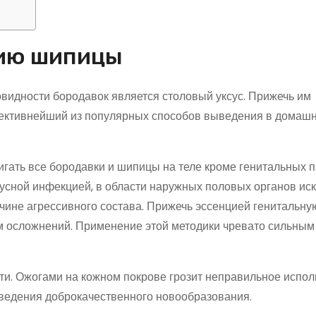
нию шипицы
идности бородавок является столовый уксус. Прижечь им
ективнейший из популярных способов выведения в домаш
гать все бородавки и шипицы на теле кроме генитальных 
сной инфекцией, в области наружных половых органов ис
чине агрессивного состава. Прижечь эссенцией генитальну
м осложнений. Применение этой методики чревато сильным
и. Ожогами на кожном покрове грозит неправильное испо
ыведения доброкачественного новообразования.