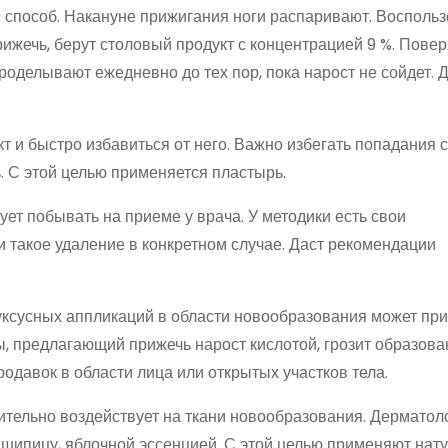
 способ. Накануне прижигания ноги распаривают. Восполь
рижечь, берут столовый продукт с концентрацией 9 %. Повер
оделывают ежедневно до тех пор, пока нарост не сойдет. 
 и быстро избавиться от него. Важно избегать попадания 
ь. С этой целью применяется пластырь.
ет побывать на приеме у врача. У методики есть свои
и такое удаление в конкретном случае. Даст рекомендации
уксусных аппликаций в области новообразования может при
, предлагающий прижечь нарост кислотой, грозит образов
давок в области лица или открытых участков тела.
шительно воздействует на ткани новообразования. Дерматол
 шипицу, яблочной эссенцией. С этой целью применяют нат