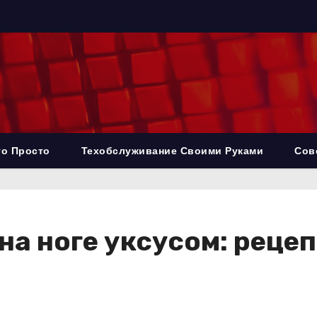
то Просто
Техобслуживание Своими Руками
Сов
на ноге уксусом: реце