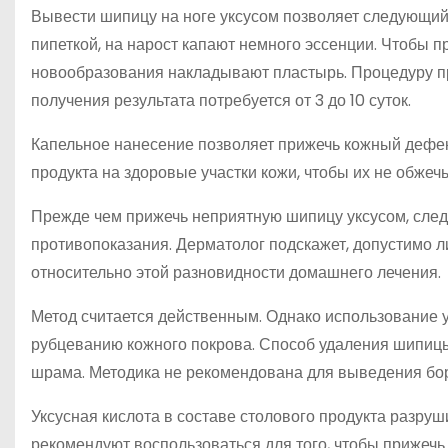
Вывести шипицу на ноге уксусом позволяет следующий
пипеткой, на нарост капают немного эссенции. Чтобы п
новообразования накладывают пластырь. Процедуру пр
получения результата потребуется от 3 до 10 суток.
Капельное нанесение позволяет прижечь кожный дефект
продукта на здоровые участки кожи, чтобы их не обжеч
Прежде чем прижечь неприятную шипицу уксусом, следу
противопоказания. Дерматолог подскажет, допустимо л
относительно этой разновидности домашнего лечения.
Метод считается действенным. Однако использование 
рубцеванию кожного покрова. Способ удаления шипицы
шрама. Методика не рекомендована для выведения боро
Уксусная кислота в составе столового продукта разру
рекомендуют воспользоваться для того, чтобы прижечь