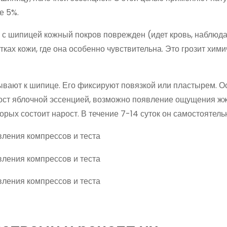
е 5%.
 с шипицей кожный покров поврежден (идет кровь, наблюд
тках кожи, где она особенно чувствительна. Это грозит хим
вают к шипице. Его фиксируют повязкой или пластырем. О
рост яблочной эссенцией, возможно появление ощущения ж
торых состоит нарост. В течение 7-14 суток он самостоятель