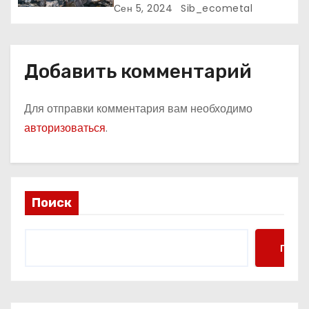
с
Сен 5, 2024
Sib_ecometal
я
м
Добавить комментарий
Для отправки комментария вам необходимо
авторизоваться
.
Поиск
Поис