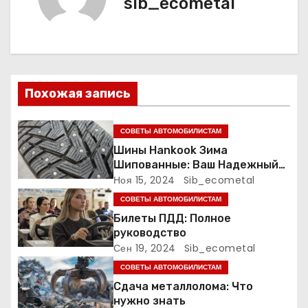
г
sib_ecometal
а
ц
и
Похожая запись
я
СОВЕТЫ АВТОМОБИЛИСТАМ
п
Шины Hankook Зима
Шипованные: Ваш Надежный
о
Партнёр на Снежных Дорогах
Ноя 15, 2024
Sib_ecometal
з
СОВЕТЫ АВТОМОБИЛИСТАМ
Билеты ПДД: Полное
а
руководство
Сен 19, 2024
Sib_ecometal
п
СОВЕТЫ АВТОМОБИЛИСТАМ
и
Сдача металлолома: Что
нужно знать