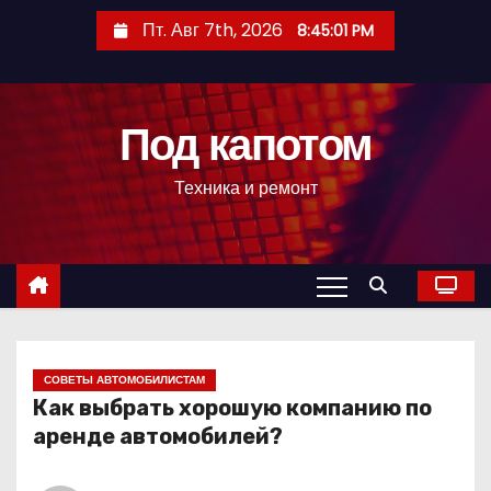
П
Пт. Авг 7th, 2026
8:45:02 PM
е
р
е
Под капотом
й
т
Техника и ремонт
и
к
с
о
д
е
р
СОВЕТЫ АВТОМОБИЛИСТАМ
Как выбрать хорошую компанию по
ж
аренде автомобилей?
и
м