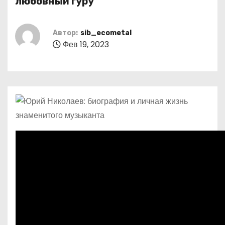
любовный гуру
о
м
Автор:
sib_ecometal
у
Фев 19, 2023