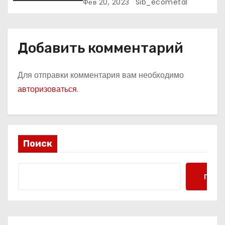
к славе и личное счастье
Фев 20, 2023
Sib_ecometal
Добавить комментарий
Для отправки комментария вам необходимо
авторизоваться
.
Поиск
Поис