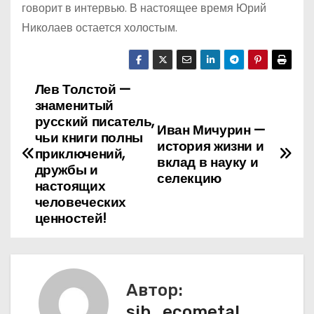
говорит в интервью. В настоящее время Юрий
Николаев остается холостым.
Лев Толстой —
Н
знаменитый
а
русский писатель,
Иван Мичурин —
чьи книги полны
история жизни и
в
приключений,
вклад в науку и
дружбы и
селекцию
и
настоящих
человеческих
г
ценностей!
а
ц
Автор:
и
sib_ecometal