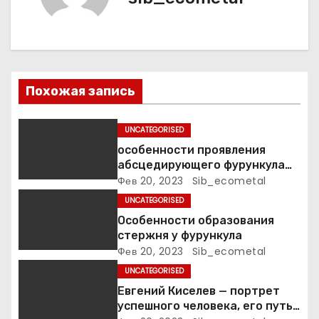
я
п
о
Похожая запись
з
а
UNCATEGORISED
особенности проявления
п
абсцедирующего фурункула
код по МКБ-10
Фев 20, 2023
Sib_ecometal
и
UNCATEGORISED
с
Особенности образования
стержня у фурункула
я
Фев 20, 2023
Sib_ecometal
UNCATEGORISED
м
Евгений Киселев — портрет
успешного человека, его путь