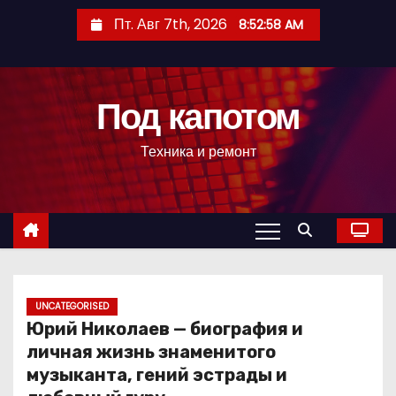
П
Пт. Авг 7th, 2026
8:52:59 AM
е
р
е
Под капотом
й
т
Техника и ремонт
и
к
с
о
д
е
р
UNCATEGORISED
Юрий Николаев — биография и
ж
личная жизнь знаменитого
и
музыканта, гений эстрады и
м