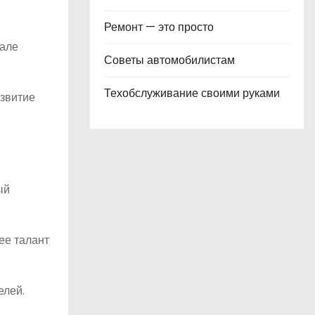
Ремонт — это просто
иале
Советы автомобилистам
Техобслуживание своими руками
азвитие
ый
ее талант
елей.