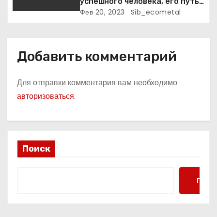
я
успешного человека, его путь
к славе и личное счастье
Фев 20, 2023
Sib_ecometal
м
Добавить комментарий
Для отправки комментария вам необходимо
авторизоваться
.
Поиск
Поис