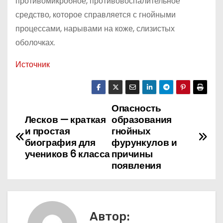
противомикробное, противовоспалительное
средство, которое справляется с гнойными
процессами, нарывами на коже, слизистых
оболочках.
Источник
Опасность
Н
Лесков — краткая
образования
а
и простая
гнойных
биография для
фурункулов и
в
учеников 6 класса
причины
появления
и
г
а
Автор: