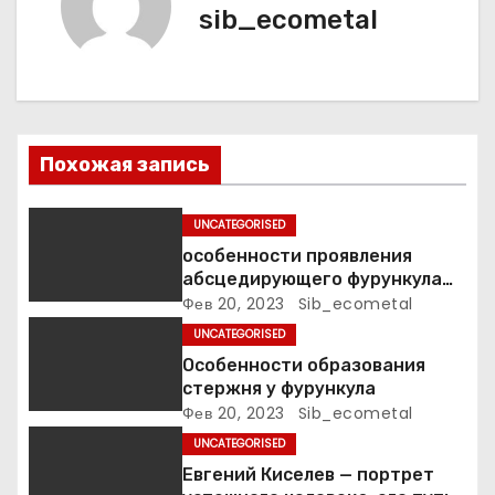
sib_ecometal
ц
и
я
п
Похожая запись
о
UNCATEGORISED
з
особенности проявления
абсцедирующего фурункула
а
код по МКБ-10
Фев 20, 2023
Sib_ecometal
UNCATEGORISED
п
Особенности образования
стержня у фурункула
и
Фев 20, 2023
Sib_ecometal
с
UNCATEGORISED
Евгений Киселев — портрет