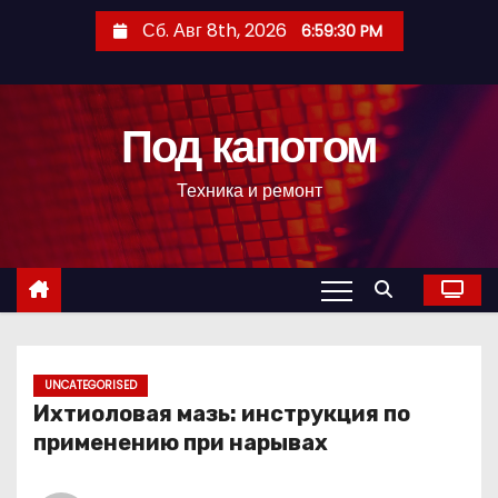
П
Сб. Авг 8th, 2026
6:59:32 PM
е
р
е
Под капотом
й
т
Техника и ремонт
и
к
с
о
д
е
р
UNCATEGORISED
Ихтиоловая мазь: инструкция по
ж
применению при нарывах
и
м