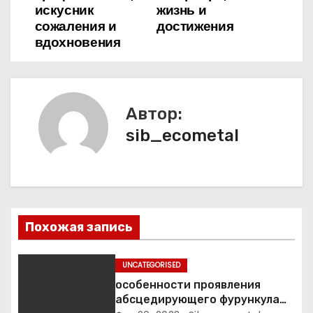
искусник
жизнь и
и
сожаления и
достижения
вдохновения
г
а
ц
Автор:
sib_ecometal
и
я
п
о
Похожая запись
з
UNCATEGORISED
а
особенности проявления
абсцедирующего фурункула