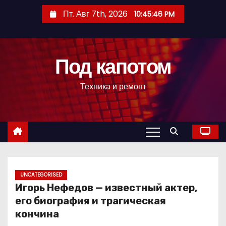
П
Пт. Авг 7th, 2026
10:45:47 PM
е
р
е
Под капотом
й
т
Техника и ремонт
и
к
с
о
д
е
р
UNCATEGORISED
Игорь Нефедов — известный актер,
ж
его биография и трагическая
и
кончина
м