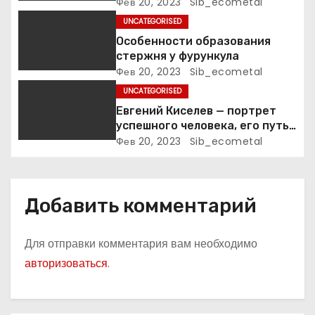
п
код по МКБ-10
Фев 20, 2023
Sib_ecometal
UNCATEGORISED
и
Особенности образования
стержня у фурункула
с
Фев 20, 2023
Sib_ecometal
я
UNCATEGORISED
Евгений Киселев — портрет
м
успешного человека, его путь
к славе и личное счастье
Фев 20, 2023
Sib_ecometal
Добавить комментарий
Для отправки комментария вам необходимо
авторизоваться
.