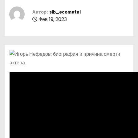
о
м
Автор:
sib_ecometal
Фев 19, 2023
у