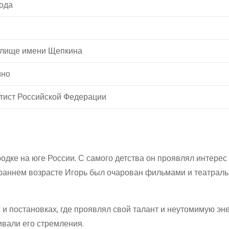
года
илище имени Щепкина
ино
тист Российской Федерации
одке на юге России. С самого детства он проявлял интерес 
 в раннем возрасте Игорь был очарован фильмами и театрал
 и постановках, где проявлял свой талант и неутомимую эн
ивали его стремления.