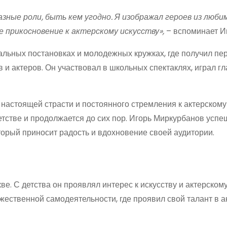
азные роли, быть кем угодно. Я изображал героев из люби
е прикосновение к актерскому искусству»,
– вспоминает Иг
альных постановках и молодежных кружках, где получил пе
и актеров. Он участвовал в школьных спектаклях, играл г
 настоящей страсти и постоянного стремления к актерскому 
етстве и продолжается до сих пор. Игорь Миркурбанов успе
торый приносит радость и вдохновение своей аудитории.
ве. С детства он проявлял интерес к искусству и актерском
жественной самодеятельности, где проявил свой талант в а