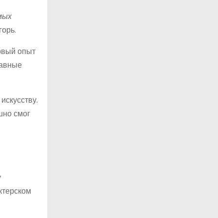
мых
орь.
рвый опыт
лавные
искусству.
шно смог
у
ктерском