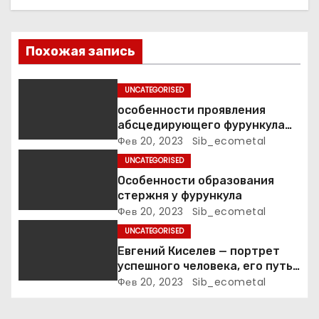
о
з
Похожая запись
а
п
UNCATEGORISED
особенности проявления
и
абсцедирующего фурункула
код по МКБ-10
Фев 20, 2023
Sib_ecometal
с
UNCATEGORISED
я
Особенности образования
стержня у фурункула
м
Фев 20, 2023
Sib_ecometal
UNCATEGORISED
Евгений Киселев — портрет
успешного человека, его путь
к славе и личное счастье
Фев 20, 2023
Sib_ecometal