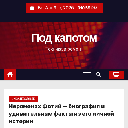
П
Вс. Авг 9th, 2026
3:11:00 PM
е
р
е
Под капотом
й
т
Техника и ремонт
и
к
с
о
д
е
р
UNCATEGORISED
Иеромонах Фотий — биография и
ж
удивительные факты из его личной
и
истории
м