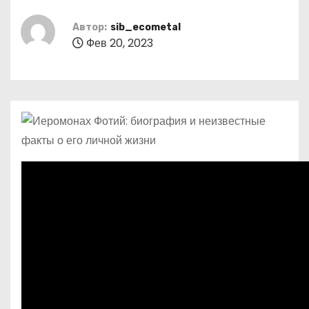
о
м
Автор:
sib_ecometal
Фев 20, 2023
у