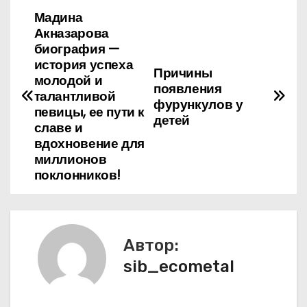
Мадина
Н
Акназарова
а
биография —
история успеха
Причины
в
молодой и
появления
талантливой
фурункулов у
и
певицы, ее пути к
детей
славе и
г
вдохновение для
миллионов
а
поклонников!
ц
и
Автор:
я
sib_ecometal
п