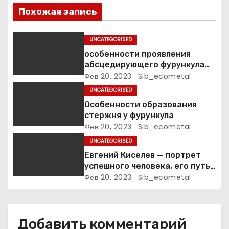
п
Похожая запись
о
UNCATEGORISED
з
особенности проявления
а
абсцедирующего фурункула
код по МКБ-10
Фев 20, 2023
Sib_ecometal
п
UNCATEGORISED
Особенности образования
и
стержня у фурункула
Фев 20, 2023
Sib_ecometal
с
UNCATEGORISED
я
Евгений Киселев — портрет
успешного человека, его путь
м
к славе и личное счастье
Фев 20, 2023
Sib_ecometal
Добавить комментарий