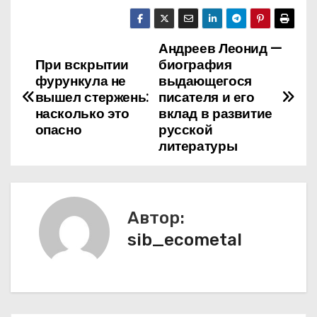
Андреев Леонид —
Н
При вскрытии
биография
а
фурункула не
выдающегося
вышел стержень:
писателя и его
в
насколько это
вклад в развитие
опасно
русской
и
литературы
г
а
Автор:
ц
sib_ecometal
и
я