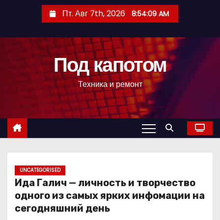
П
Пт. Авг 7th, 2026
8:54:10 AM
е
р
е
Под капотом
й
т
Техника и ремонт
и
к
с
о
д
е
р
UNCATEGORISED
Ида Галич — личность и творчество
ж
одного из самых ярких инфомации на
и
сегодняшний день
м