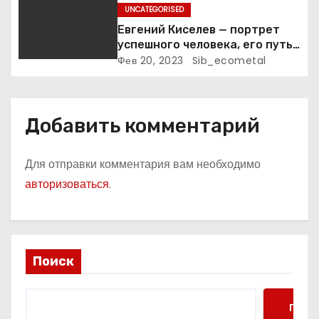
UNCATEGORISED
м
Евгений Киселев — портрет
успешного человека, его путь
к славе и личное счастье
Фев 20, 2023
Sib_ecometal
Добавить комментарий
Для отправки комментария вам необходимо
авторизоваться
.
Поиск
Поис