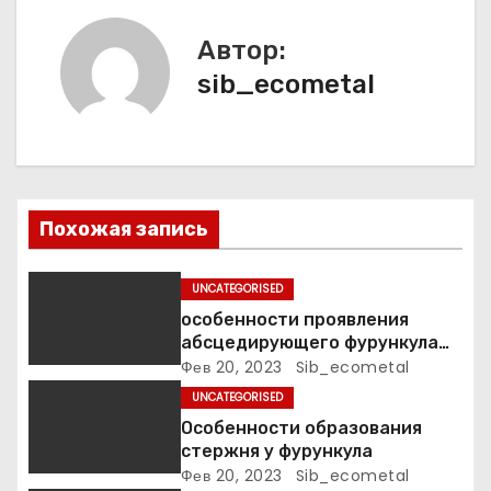
ц
Автор:
и
sib_ecometal
я
п
о
Похожая запись
з
а
UNCATEGORISED
особенности проявления
п
абсцедирующего фурункула
код по МКБ-10
Фев 20, 2023
Sib_ecometal
и
UNCATEGORISED
с
Особенности образования
стержня у фурункула
я
Фев 20, 2023
Sib_ecometal