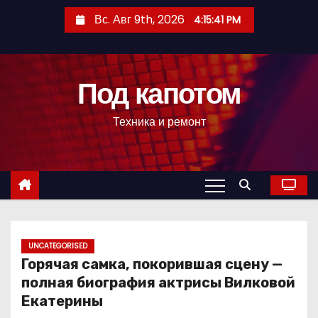
П
Вс. Авг 9th, 2026
4:15:42 PM
е
р
е
Под капотом
й
т
Техника и ремонт
и
к
с
о
д
е
р
UNCATEGORISED
Горячая самка, покорившая сцену —
ж
полная биография актрисы Вилковой
и
Екатерины
м