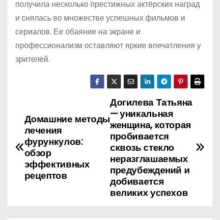
получила несколько престижных актёрских наград
и снялась во множестве успешных фильмов и
сериалов. Ее обаяние на экране и
профессионализм оставляют яркие впечатления у
зрителей.
Догилева Татьяна
Н
— уникальная
Домашние методы
а
женщина, которая
лечения
пробивается
фурункулов:
в
сквозь стекло
обзор
неразглашаемых
эффективных
и
предубеждений и
рецептов
добивается
г
великих успехов
а