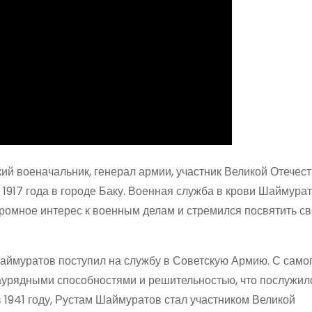
й военачальник, генерал армии, участник Великой Отечес
 1917 года в городе Баку. Военная служба в крови Шаймура
громное интерес к военным делам и стремился посвятить с
Шаймуратов поступил на службу в Советскую Армию. С само
аурядными способностями и решительностью, что послужил
в 1941 году, Рустам Шаймуратов стал участником Великой