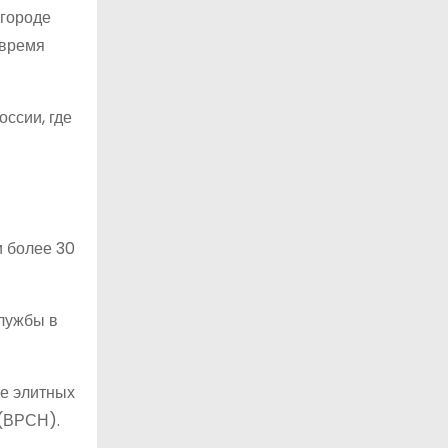
 городе
 время
ссии, где
 более 30
службы в
де элитных
 (ВРСН).