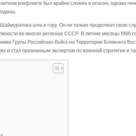
олитном конфликте был крайне сложен и опасен, однако ген
Родины.
Шаймуратова шла в гору. Он не только продолжал свою сл
лжности во многих регионах СССР. В летние месяцы 1995 г
ами Групы Российских Войск на Территории Ближнего Вост
х и стал признанным экспертом по военной стратегии и так
я?