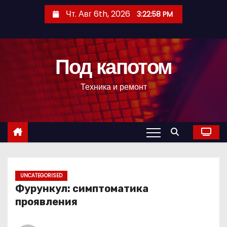
П
Чт. Авг 6th, 2026
3:23:00 PM
е
р
е
Под капотом
й
т
Техника и ремонт
и
к
с
о
д
е
р
UNCATEGORISED
Фурункул: симптоматика
ж
проявления
и
м