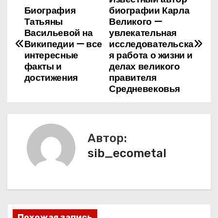
Н
Биография
биографии Карла
а
Татьяны
Великого —
Васильевой на
увлекательная
в
Википедии — все
исследовательска
интересные
я работа о жизни и
и
факты и
делах великого
достижения
правителя
г
Средневековья
а
ц
Автор:
и
sib_ecometal
я
п
о
Похожая запись