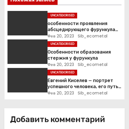
з
а
UNCATEGORISED
особенности проявления
п
абсцедирующего фурункула
код по МКБ-10
Фев 20, 2023
Sib_ecometal
и
UNCATEGORISED
с
Особенности образования
стержня у фурункула
я
Фев 20, 2023
Sib_ecometal
UNCATEGORISED
м
Евгений Киселев — портрет
успешного человека, его путь
к славе и личное счастье
Фев 20, 2023
Sib_ecometal
Добавить комментарий