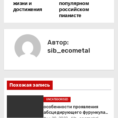
жизни и
популярном
и
достижения
российском
пианисте
г
а
ц
Автор:
sib_ecometal
и
я
п
о
Похожая запись
з
UNCATEGORISED
а
особенности проявления
абсцедирующего фурункула
код по МКБ-10