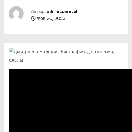
о
м
Автор:
sib_ecometal
Фев 20, 2023
у