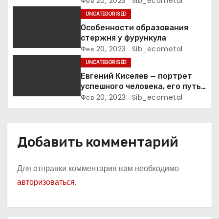
п
Фев 20, 2023
Sib_ecometal
UNCATEGORISED
и
Особенности образования
стержня у фурункула
с
Фев 20, 2023
Sib_ecometal
я
UNCATEGORISED
Евгений Киселев — портрет
м
успешного человека, его путь
к славе и личное счастье
Фев 20, 2023
Sib_ecometal
Добавить комментарий
Для отправки комментария вам необходимо
авторизоваться
.