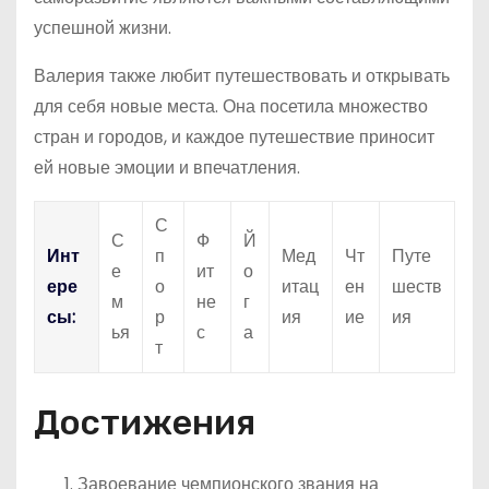
успешной жизни.
Валерия также любит путешествовать и открывать
для себя новые места. Она посетила множество
стран и городов, и каждое путешествие приносит
ей новые эмоции и впечатления.
С
С
Ф
Й
Инт
п
Мед
Чт
Путе
е
ит
о
ере
о
итац
ен
шеств
м
не
г
сы:
р
ия
ие
ия
ья
с
а
т
Достижения
Завоевание чемпионского звания на