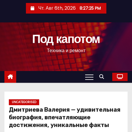
П
Чт. Авг 6th, 2026
8:27:27 PM
е
р
е
Под капотом
й
т
Техника и ремонт
и
к
с
о
д
е
р
UNCATEGORISED
Дмитриева Валерия — удивительная
ж
биография, впечатляющие
и
достижения, уникальные факты
м