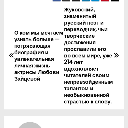
Жуковский,
Н
знаменитый
а
русский поэт и
переводчик, чьи
О ком мы мечтаем
в
творческие
узнать больше —
достижения
потрясающая
и
прославили его
биография и
во всем мире, уже
г
увлекательная
214 лет
личная жизнь
вдохновляет
а
актрисы Любови
читателей своим
Зайцевой
непревзойденным
ц
талантом и
и
необыкновенной
страстью к слову.
я
п