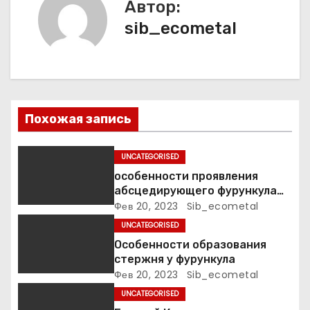
о
Автор:
sib_ecometal
з
а
п
Похожая запись
и
с
UNCATEGORISED
особенности проявления
я
абсцедирующего фурункула
код по МКБ-10
Фев 20, 2023
Sib_ecometal
м
UNCATEGORISED
Особенности образования
стержня у фурункула
Фев 20, 2023
Sib_ecometal
UNCATEGORISED