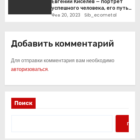
Евгений Киселев — портрет
успешного человека, его путь
к славе и личное счастье
Фев 20, 2023
Sib_ecometal
Добавить комментарий
Для отправки комментария вам необходимо
авторизоваться
.
Поиск
Поис