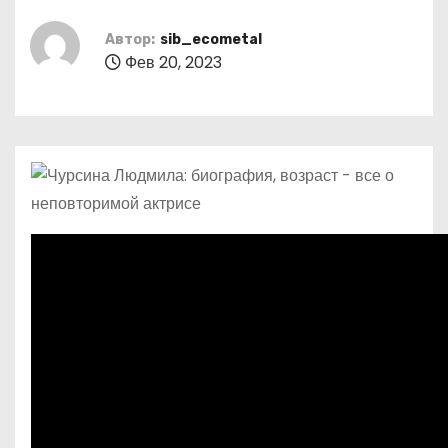
о
м
Автор:
sib_ecometal
Фев 20, 2023
у