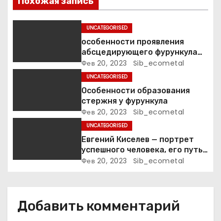
п
Похожая запись
о
UNCATEGORISED
з
особенности проявления
абсцедирующего фурункула
а
код по МКБ-10
Фев 20, 2023
Sib_ecometal
UNCATEGORISED
п
Особенности образования
стержня у фурункула
и
Фев 20, 2023
Sib_ecometal
с
UNCATEGORISED
Евгений Киселев — портрет
я
успешного человека, его путь
к славе и личное счастье
Фев 20, 2023
Sib_ecometal
м
Добавить комментарий