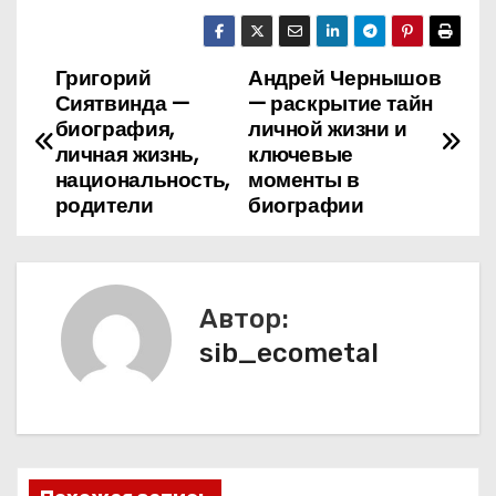
Григорий
Андрей Чернышов
Н
Сиятвинда —
— раскрытие тайн
а
биография,
личной жизни и
личная жизнь,
ключевые
в
национальность,
моменты в
родители
биографии
и
г
а
Автор:
sib_ecometal
ц
и
я