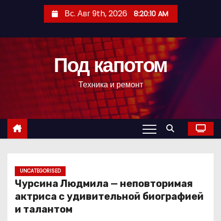
П
Вс. Авг 9th, 2026
8:20:11 AM
е
р
е
Под капотом
й
т
Техника и ремонт
и
к
с
о
д
е
р
UNCATEGORISED
Чурсина Людмила — неповторимая
ж
актриса с удивительной биографией
и
и талантом
м