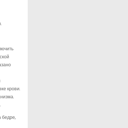
.
лючить
ской
азано
я
ке крови.
низма.
.
 бедре,