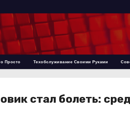
то Просто
Техобслуживание Своими Руками
Сов
ровик стал болеть: сре