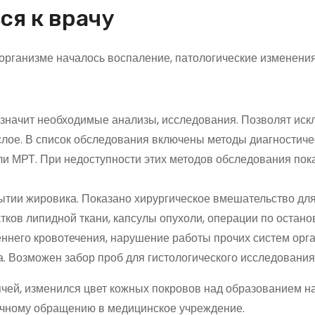
ся к врачу
 организме началось воспаление, патологические изменения
азначит необходимые анализы, исследования. Позволят иск
слое. В список обследования включены методы диагностиче
ли МРТ. При недоступности этих методов обследования пок
тии жировика. Показано хирургическое вмешательство дл
ков липидной ткани, капсулы опухоли, операции по останов
ннего кровотечения, нарушение работы прочих систем орга
. Возможен забор проб для гистологического исследования
ячей, изменился цвет кожных покровов над образованием на
рочному обращению в медицинское учреждение.