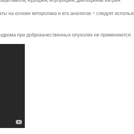
рацетамола, нурофен, ибупрофен, диклофенак натрия.
ы на основе кеторолака и его аналогов – следует использ
ндрома при доброкачественных опухолях не применяются.