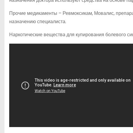
назначения доктора используют средства на основе па
Прочие медикаменты – Ревмоксикам, Мовалис, препарат
назначению специалиста.
Наркотические вещества для купирования болевого си