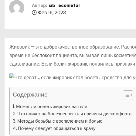
р
о
Автор:
sib_ecometal
l
а
м
Фев 19, 2023
a
в
у
s
и
s
т
Жировик – это доброкачественное образование. Распол
n
ь
время не беспокоит пациента, вызывая лишь косметич
i
сдавливание. Если болит жировик, появились признаки 
k
i
Содержание
Может ли болеть жировик на теле
Что влияет на болезненность и причины дискомфорта
Методы борьбы с воспалением и болью
Почему следует обращаться к врачу