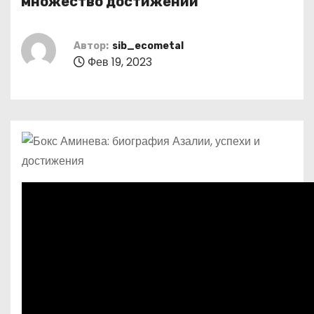
множество достижений
о
м
Автор:
sib_ecometal
у
Фев 19, 2023