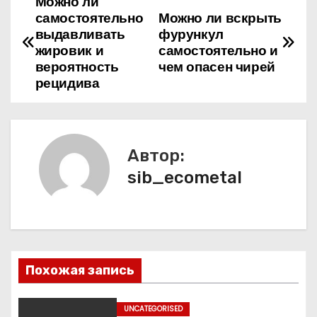
Можно ли
Н
самостоятельно
Можно ли вскрыть
а
выдавливать
фурункул
жировик и
самостоятельно и
в
вероятность
чем опасен чирей
рецидива
и
г
а
Автор:
sib_ecometal
ц
и
я
п
Похожая запись
о
UNCATEGORISED