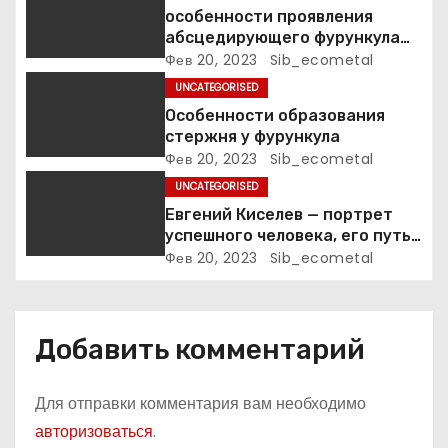
з
особенности проявления
абсцедирующего фурункула
а
код по МКБ-10
Фев 20, 2023
Sib_ecometal
UNCATEGORISED
п
Особенности образования
стержня у фурункула
и
Фев 20, 2023
Sib_ecometal
с
UNCATEGORISED
Евгений Киселев — портрет
я
успешного человека, его путь
к славе и личное счастье
Фев 20, 2023
Sib_ecometal
м
Добавить комментарий
Для отправки комментария вам необходимо
авторизоваться
.