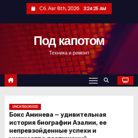
П
Сб. Авг 8th, 2026
3:24:26 AM
е
р
е
Под капотом
й
т
Техника и ремонт
и
к
с
о
д
е
р
UNCATEGORISED
Бокс Аминева — удивительная
ж
история биографии Азалии, ее
и
непревзойденные успехи и
м