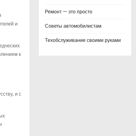
Ремонт — это просто
и
ителей и
Советы автомобилистам
Техобслуживание своими руками
ведческих
млением к
ству, и с
ых
и