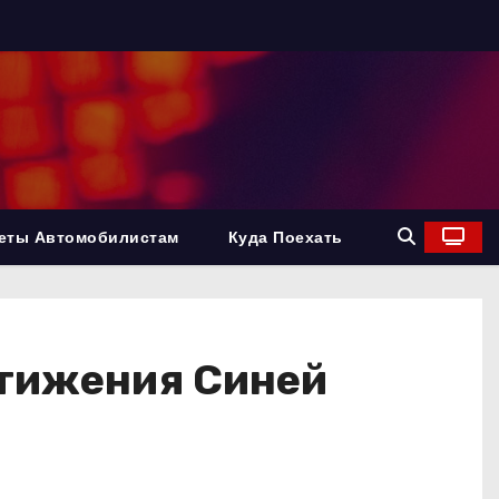
еты Автомобилистам
Куда Поехать
стижения Синей