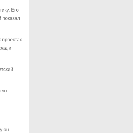
ику. Его
й показал
 проектах.
рад и
етский
ыло
у он