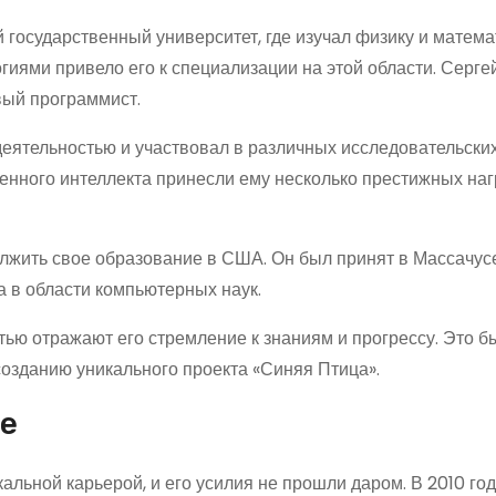
государственный университет, где изучал физику и математ
ями привело его к специализации на этой области. Серге
ивый программист.
деятельностью и участвовал в различных исследовательских
венного интеллекта принесли ему несколько престижных наг
олжить свое образование в США. Он был принят в Массачус
а в области компьютерных наук.
ью отражают его стремление к знаниям и прогрессу. Это б
 созданию уникального проекта «Синяя Птица».
е
льной карьерой, и его усилия не прошли даром. В 2010 год