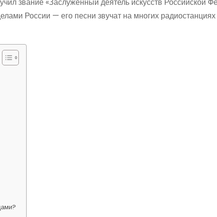
лучил звание «Заслуженный деятель искусств Российской Ф
делами России — его песни звучат на многих радиостанциях
дами?