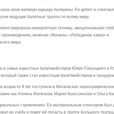
ачала свою великую карьеру балерины. Ее дебют в спектак
ругие ведущие балетные труппы по всему миру.
емонстрировала невероятную технику, эмоциональную глуб
 произведениях, включая «Жизель», «Лебединое озеро» и
всего мира.
ве в семье известных балетмейстеров Юлия Плисецкого и 
, который также стал известным балетмейстером и танцором
 в возрасте 9 лет поступила в Московское хореографическо
акие как Аллина Железная, Мария Кшессинская и Ольга Ка
цевальных стремлениях. Ее материальным спонсором был 
вал ее учебу и помог ей попасть в труппу Большого театра,