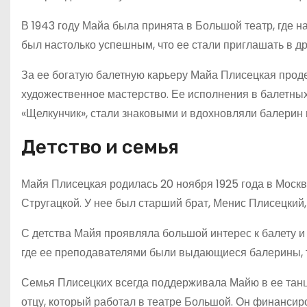
В 1943 году Майа была принята в Большой театр, где н
был настолько успешным, что ее стали приглашать в д
За ее богатую балетную карьеру Майа Плисецкая прод
художественное мастерство. Ее исполнения в балетных
«Щелкунчик», стали знаковыми и вдохновляли балерин 
Детство и семья
Майя Плисецкая родилась 20 ноября 1925 года в Моск
Стругацкой. У нее был старший брат, Менис Плисецкий
С детства Майя проявляла большой интерес к балету и
где ее преподавателями были выдающиеся балерины, т
Семья Плисецких всегда поддерживала Майю в ее тан
отцу, который работал в театре Большой. Он финансиро