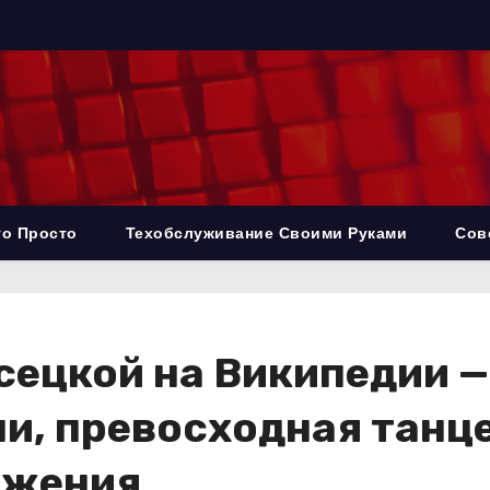
то Просто
Техобслуживание Своими Руками
Сов
сецкой на Википедии —
и, превосходная танце
ижения