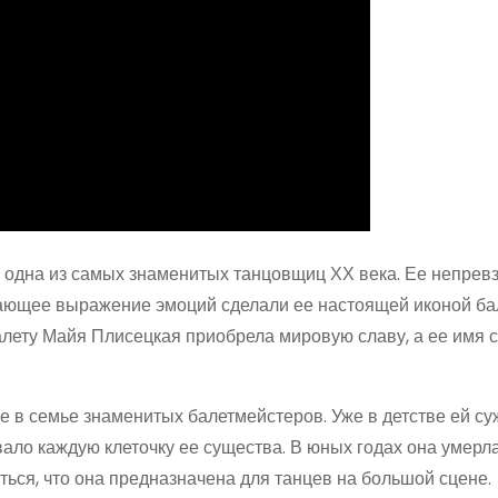
 одна из самых знаменитых танцовщиц ХХ века. Ее непрев
сающее выражение эмоций сделали ее настоящей иконой ба
алету Майя Плисецкая приобрела мировую славу, а ее имя 
е в семье знаменитых балетмейстеров. Уже в детстве ей с
вало каждую клеточку ее существа. В юных годах она умерла
ться, что она предназначена для танцев на большой сцене.