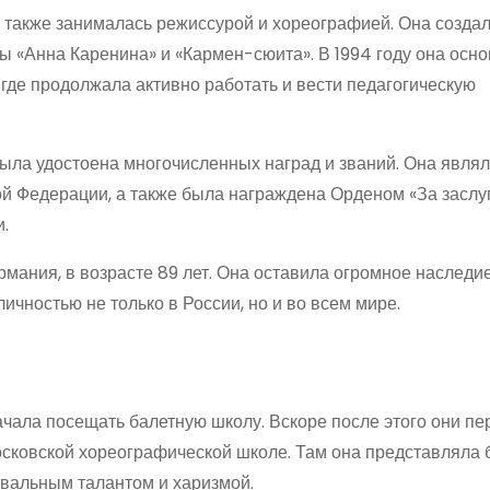
также занималась режиссурой и хореографией. Она создал
ы «Анна Каренина» и «Кармен-сюита». В 1994 году она осн
где продолжала активно работать и вести педагогическую
ыла удостоена многочисленных наград и званий. Она явля
й Федерации, а также была награждена Орденом «За заслу
.
рмания, в возрасте 89 лет. Она оставила огромное наследи
ичностью не только в России, но и во всем мире.
ачала посещать балетную школу. Вскоре после этого они пе
осковской хореографической школе. Там она представляла
евальным талантом и харизмой.