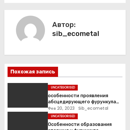
и
г
а
Автор:
sib_ecometal
ц
и
я
п
Похожая запись
о
UNCATEGORISED
з
особенности проявления
абсцедирующего фурункула
а
код по МКБ-10
Фев 20, 2023
Sib_ecometal
UNCATEGORISED
п
Особенности образования