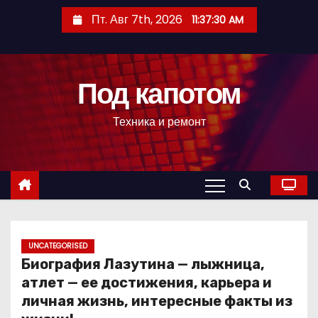
П
Пт. Авг 7th, 2026
11:37:31 AM
е
р
е
Под капотом
й
т
Техника и ремонт
и
к
с
о
д
е
р
UNCATEGORISED
Биография Лазутина — лыжница,
ж
атлет — ее достижения, карьера и
и
личная жизнь, интересные факты из
м