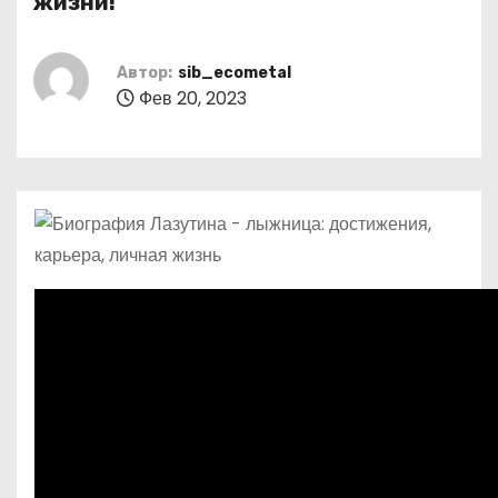
жизни!
о
м
Автор:
sib_ecometal
у
Фев 20, 2023