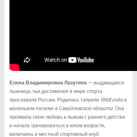
Елена Владимировна Лазутина
— выдающаяся
лыжница, чьи достижения в мире спорта
прославили Россию. Родилась
1 апреля 1968 года
в
маленьком поселке
в Свердловской области
. Она
проявила свою любовь к лыжам с раннего детства
и начала тренироваться в юном возрасте,
включаясь в местный спортивный клуб.