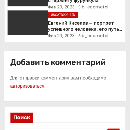
стержня у фурункула
и
Фев 20, 2023
Sib_ecometal
с
UNCATEGORISED
Евгений Киселев — портрет
я
успешного человека, его путь
к славе и личное счастье
Фев 20, 2023
Sib_ecometal
м
Добавить комментарий
Для отправки комментария вам необходимо
авторизоваться
.
Поиск