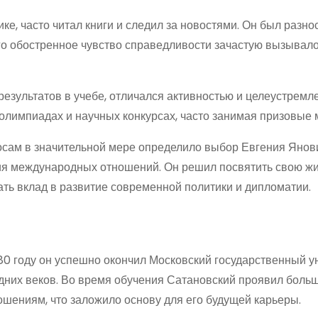
ике, часто читал книги и следил за новостями. Он был разн
го обостренное чувство справедливости зачастую вызывал
результатов в учебе, отличался активностью и целеустремл
олимпиадах и научных конкурсах, часто занимая призовые 
осам в значительной мере определило выбор Евгения Янов
ния международных отношений. Он решил посвятить свою ж
ать вклад в развитие современной политики и дипломатии.
980 году он успешно окончил Московский государственный у
дних веков. Во время обучения Сатановский проявил боль
шениям, что заложило основу для его будущей карьеры.