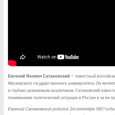
Евгений Янович Сатановский
— известный российски
Московского государственного университета. Он явля
и глубоко уважаемым аналитиком. Сатановский извест
пониманием политической ситуации в России и за ее п
Евгений Сатановский родился 24 сентября 1957 года 