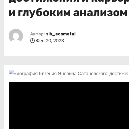
р
о
l
и глубоким анализо
а
м
a
в
у
s
и
Автор:
sib_ecometal
s
т
Фев 20, 2023
n
ь
i
k
i