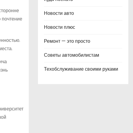
осторонне
Новости авто
о почтение
Новости плюс
енностью.
Ремонт — это просто
места.
Советы автомобилистам
ича
Техобслуживание своими руками
изнь
ниверситет
шой