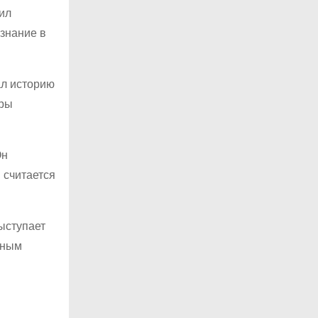
ил
изнание в
ал историю
дры
Он
 считается
выступает
дным