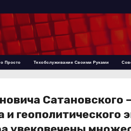
то Просто
Техобслуживание Своими Руками
Сов
Яновича Сатановского
а и геополитического э
ра увековечены множе