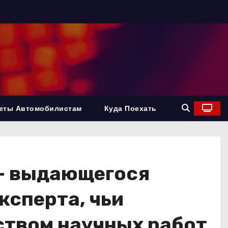
еты Автомобилистам
Куда Поехать
 — выдающегося
ксперта, чьи
ством научных работ