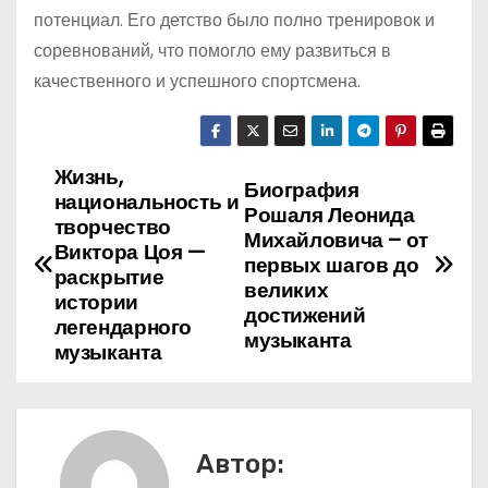
потенциал. Его детство было полно тренировок и
соревнований, что помогло ему развиться в
качественного и успешного спортсмена.
Жизнь,
Н
Биография
национальность и
Рошаля Леонида
а
творчество
Михайловича – от
Виктора Цоя —
первых шагов до
в
раскрытие
великих
истории
достижений
и
легендарного
музыканта
музыканта
г
а
ц
Автор: