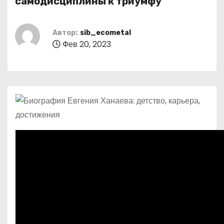
самодисциплины к триумфу
о
м
Автор:
sib_ecometal
у
Фев 20, 2023