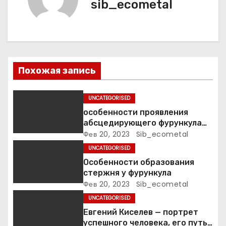
sib_ecometal
и
я
п
о
Похожая запись
з
UNCATEGORISED
а
особенности проявления
абсцедирующего фурункула
п
код по МКБ-10
Фев 20, 2023
Sib_ecometal
UNCATEGORISED
и
Особенности образования
стержня у фурункула
с
Фев 20, 2023
Sib_ecometal
я
UNCATEGORISED
Евгений Киселев — портрет
м
успешного человека, его путь