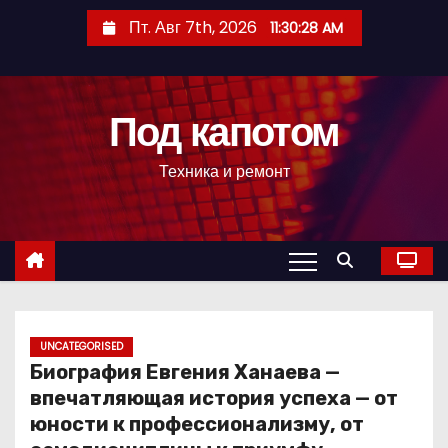
П
Пт. Авг 7th, 2026
11:30:29 AM
е
р
е
Под капотом
й
т
Техника и ремонт
и
к
с
о
д
е
р
UNCATEGORISED
Биография Евгения Ханаева —
ж
впечатляющая история успеха — от
и
юности к профессионализму, от
м