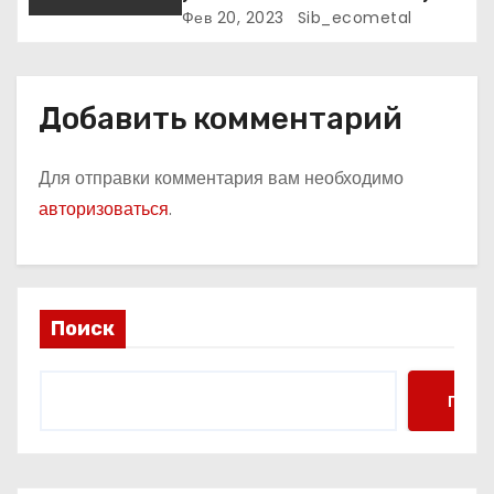
к славе и личное счастье
Фев 20, 2023
Sib_ecometal
Добавить комментарий
Для отправки комментария вам необходимо
авторизоваться
.
Поиск
Поис