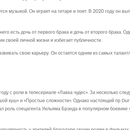
я музыкой. Он играет на гитаре и поет. В 2020 году он вы
го есть дочь от первого брака и дочь от второго брака. Од
 своей личной жизни и избегает публичности.
звивать свою карьеру. Он остается одним из самых талант
оду с роли в телесериале «Лавка чудес». За несколько сле
ьшой куш» и «Простые сложности». Однако настоящий пр Du
рал роль спецагента Уильяма Брэнда в популярном боевике
популярность у зрителей благодаря своим ролям в фильмах