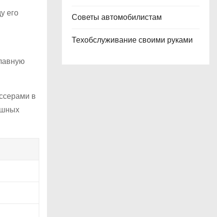
у его
Советы автомобилистам
Техобслуживание своими руками
главную
иссерами в
ишных