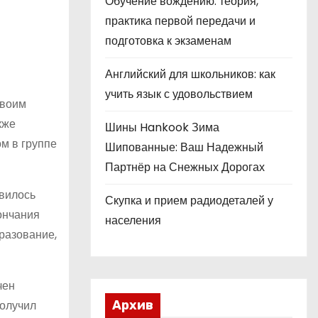
Обучение вождению: теория,
практика первой передачи и
подготовка к экзаменам
Английский для школьников: как
учить язык с удовольствием
своим
кже
Шины Hankook Зима
м в группе
Шипованные: Ваш Надежный
Партнёр на Снежных Дорогах
явилось
Скупка и прием радиодеталей у
ончания
населения
бразование,
чен
получил
Архив