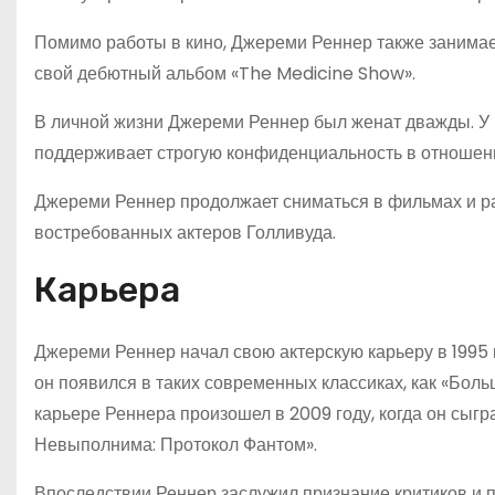
Помимо работы в кино, Джереми Реннер также занимаетс
свой дебютный альбом «The Medicine Show».
В личной жизни Джереми Реннер был женат дважды. У не
поддерживает строгую конфиденциальность в отношении
Джереми Реннер продолжает сниматься в фильмах и ра
востребованных актеров Голливуда.
Карьера
Джереми Реннер начал свою актерскую карьеру в 1995 г
он появился в таких современных классиках, как «Бол
карьере Реннера произошел в 2009 году, когда он сыг
Невыполнима: Протокол Фантом».
Впоследствии Реннер заслужил признание критиков и 