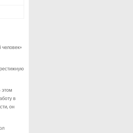
й человек»
престижную
В этом
аботу в
сти, он
ол