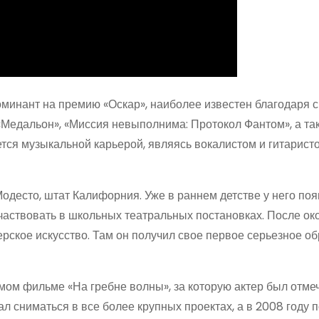
оминант на премию «Оскар», наиболее известен благодаря 
Медальон», «Миссия невыполнима: Протокол Фантом», а та
тся музыкальной карьерой, являясь вокалистом и гитаристо
Модесто, штат Калифорния. Уже в раннем детстве у него по
участвовать в школьных театральных постановках. После ок
ерское искусство. Там он получил свое первое серьезное о
мом фильме «На гребне волны», за которую актер был отме
л сниматься в все более крупных проектах, а в 2008 году 