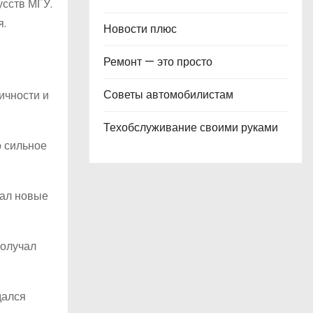
усств МГУ.
я.
Новости плюс
Ремонт — это просто
Советы автомобилистам
ичности и
Техобслуживание своими руками
о сильное
щал новые
получал
дался