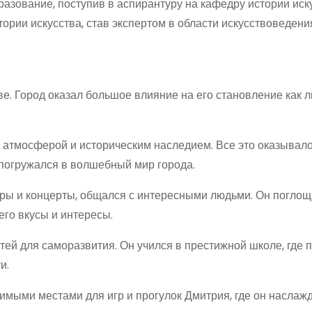
азование, поступив в аспирантуру на кафедру истории иск
тории искусства, став экспертом в области искусствоведени
е. Город оказал большое влияние на его становление как л
 атмосферой и историческим наследием. Все это оказывал
погружался в волшебный мир города.
атры и концерты, общался с интересными людьми. Он погло
его вкусы и интересы.
й для саморазвития. Он учился в престижной школе, где 
и.
мыми местами для игр и прогулок Дмитрия, где он наслаж