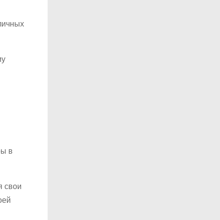
зличных
му
ры в
я свои
оей