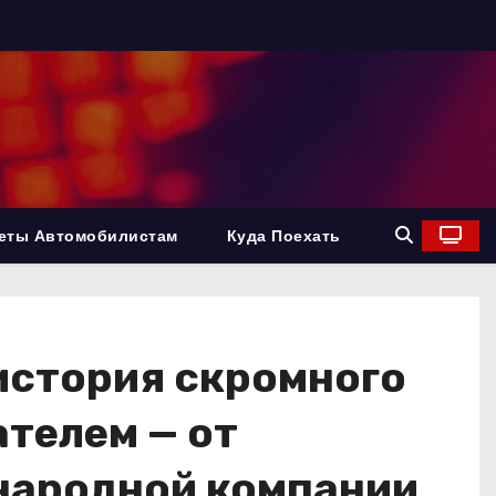
еты Автомобилистам
Куда Поехать
история скромного
телем — от
ународной компании