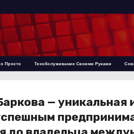
то Просто
Техобслуживание Своими Руками
Сов
Баркова — уникальная 
 успешным предпринима
ля до владельца межд