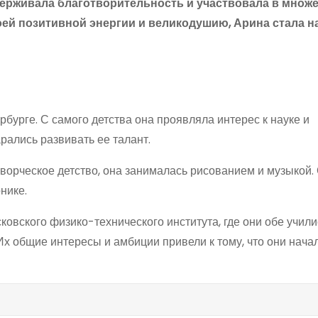
держивала благотворительность и участвовала в множ
оей позитивной энергии и великодушию, Арина стала 
рбурге. С самого детства она проявляла интерес к науке и
рались развивать ее талант.
творческое детство, она занималась рисованием и музыкой. 
нике.
овского физико-технического института, где они обе учили
 Их общие интересы и амбиции привели к тому, что они нача