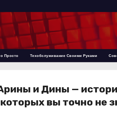
то Просто
Техобслуживание Своими Руками
Сов
Арины и Дины — истори
 которых вы точно не з