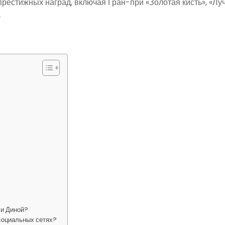
рестижных наград, включая Гран-при «Золотая кисть», «Л
ю
 и Диной?
 социальных сетях?