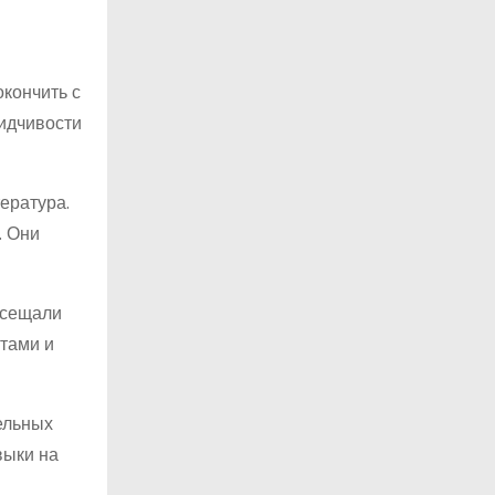
окончить с
сидчивости
ература.
. Они
осещали
тами и
ельных
выки на