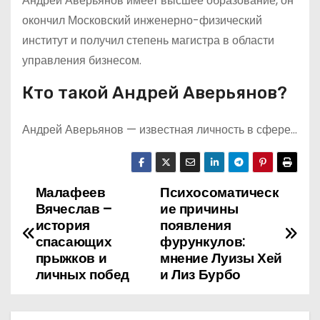
Андрей Аверьянов имеет высшее образование, он
окончил Московский инженерно-физический
институт и получил степень магистра в области
управления бизнесом.
Кто такой Андрей Аверьянов?
Андрей Аверьянов — известная личность в сфере…
Малафеев
Психосоматическ
Н
Вячеслав –
ие причины
а
история
появления
спасающих
фурункулов:
в
прыжков и
мнение Луизы Хей
личных побед
и Лиз Бурбо
и
г