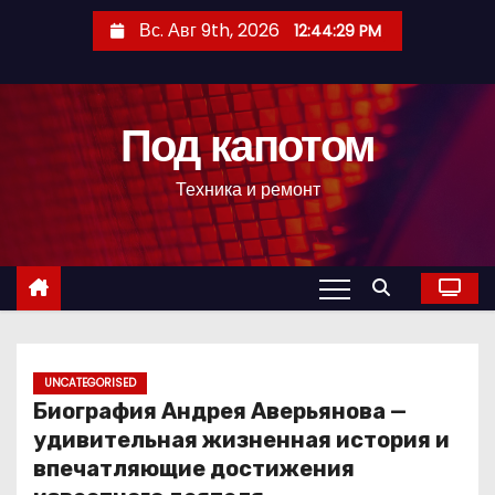
П
Вс. Авг 9th, 2026
12:44:30 PM
е
р
е
Под капотом
й
т
Техника и ремонт
и
к
с
о
д
е
р
UNCATEGORISED
Биография Андрея Аверьянова —
ж
удивительная жизненная история и
и
впечатляющие достижения
м