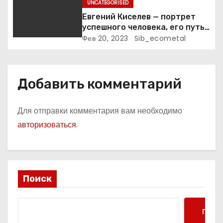
с
UNCATEGORISED
Евгений Киселев — портрет
я
успешного человека, его путь
к славе и личное счастье
Фев 20, 2023
Sib_ecometal
м
Добавить комментарий
Для отправки комментария вам необходимо
авторизоваться
.
Поиск
Поис