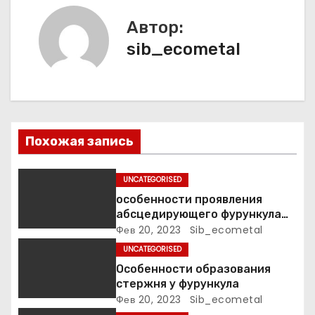
а
Автор:
sib_ecometal
ц
и
я
п
Похожая запись
о
UNCATEGORISED
з
особенности проявления
абсцедирующего фурункула
а
код по МКБ-10
Фев 20, 2023
Sib_ecometal
UNCATEGORISED
п
Особенности образования
стержня у фурункула
и
Фев 20, 2023
Sib_ecometal