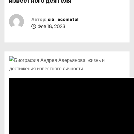
известного деятеля
о
м
Автор:
sib_ecometal
у
Фев 18, 2023