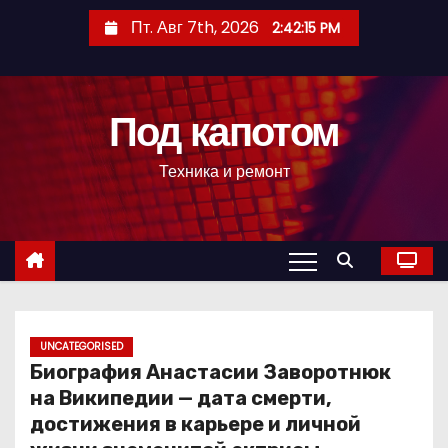
П
Пт. Авг 7th, 2026
2:42:16 PM
е
р
е
Под капотом
й
т
Техника и ремонт
и
к
с
о
д
е
р
UNCATEGORISED
Биография Анастасии Заворотнюк
ж
на Википедии — дата смерти,
и
достижения в карьере и личной
м