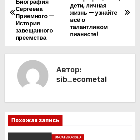
а
Биография
дети, личная
Сергеева
жизнь — узнайте
в
Приемного —
всё о
История
талантливом
и
завещанного
пианисте!
преемства
г
а
ц
Автор:
sib_ecometal
и
я
п
о
Похожая запись
з
UNCATEGORISED