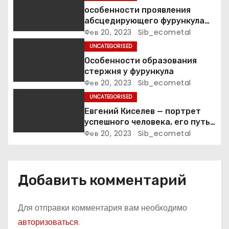
а
особенности проявления
абсцедирующего фурункула
п
код по МКБ-10
Фев 20, 2023
Sib_ecometal
UNCATEGORISED
и
Особенности образования
стержня у фурункула
с
Фев 20, 2023
Sib_ecometal
я
UNCATEGORISED
Евгений Киселев — портрет
м
успешного человека, его путь
к славе и личное счастье
Фев 20, 2023
Sib_ecometal
Добавить комментарий
Для отправки комментария вам необходимо
авторизоваться
.