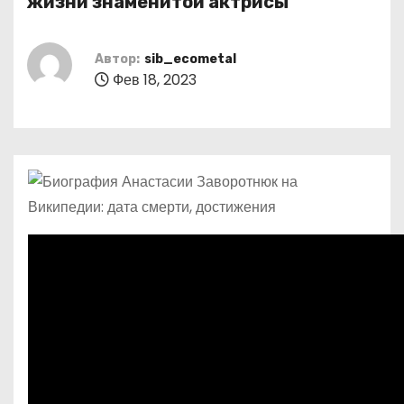
жизни знаменитой актрисы
о
м
Автор:
sib_ecometal
у
Фев 18, 2023