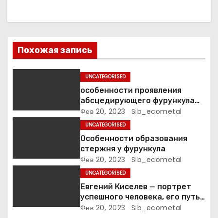
п
о
з
Похожая запись
а
UNCATEGORISED
п
особенности проявления
абсцедирующего фурункула
и
код по МКБ-10
Фев 20, 2023
Sib_ecometal
UNCATEGORISED
с
Особенности образования
я
стержня у фурункула
Фев 20, 2023
Sib_ecometal
м
UNCATEGORISED
Евгений Киселев — портрет
успешного человека, его путь
к славе и личное счастье
Фев 20, 2023
Sib_ecometal