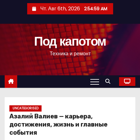
П
Чт. Авг 6th, 2026
2:55:00 AM
е
р
е
Под капотом
й
т
Техника и ремонт
и
к
с
о
д
е
р
UNCATEGORISED
Азалий Валиев — карьера,
ж
достижения, жизнь и главные
и
события
м