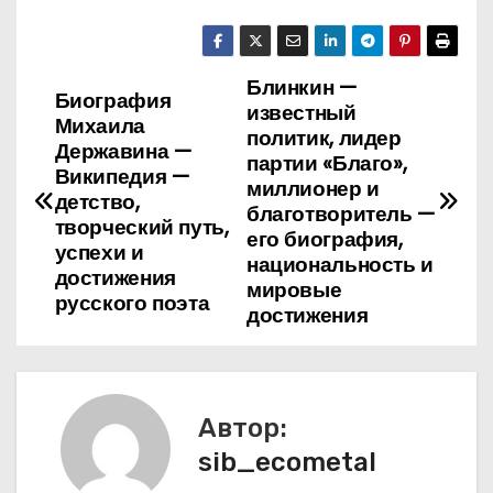
Блинкин —
Н
Биография
известный
Михаила
а
политик, лидер
Державина —
партии «Благо»,
Википедия —
в
миллионер и
детство,
благотворитель —
творческий путь,
и
его биография,
успехи и
национальность и
г
достижения
мировые
русского поэта
достижения
а
ц
и
Автор:
я
sib_ecometal