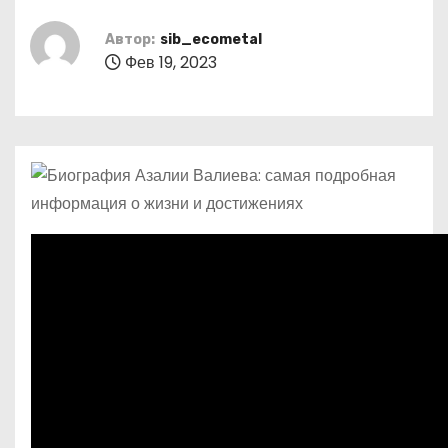
о
м
Автор:
sib_ecometal
Фев 19, 2023
у