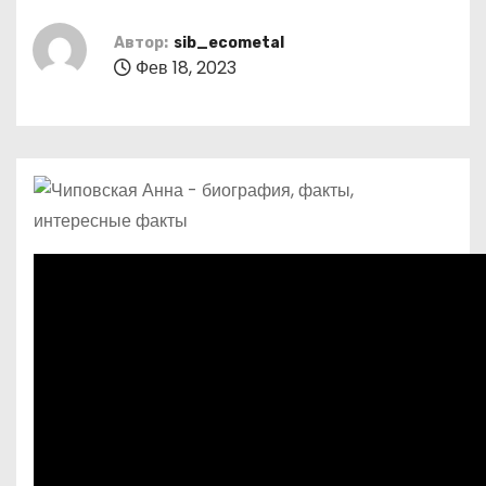
о
м
Автор:
sib_ecometal
Фев 18, 2023
у