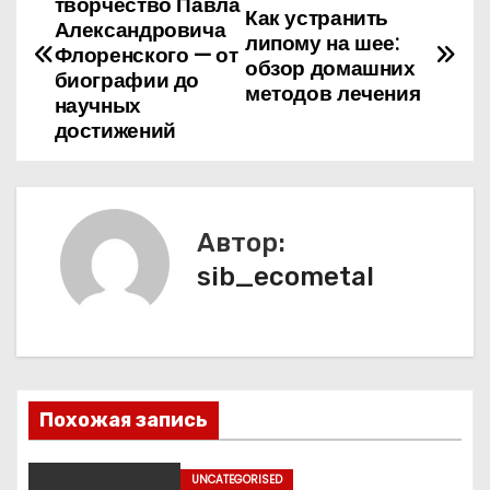
творчество Павла
Как устранить
а
Александровича
липому на шее:
Флоренского — от
обзор домашних
в
биографии до
методов лечения
научных
и
достижений
г
а
Автор:
ц
sib_ecometal
и
я
п
Похожая запись
о
UNCATEGORISED