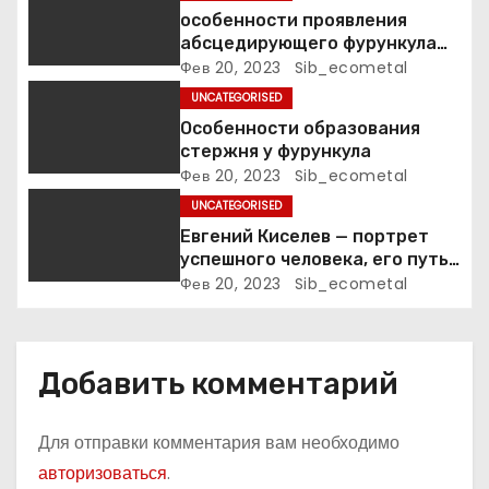
з
особенности проявления
а
абсцедирующего фурункула
код по МКБ-10
Фев 20, 2023
Sib_ecometal
п
UNCATEGORISED
Особенности образования
и
стержня у фурункула
Фев 20, 2023
Sib_ecometal
с
UNCATEGORISED
я
Евгений Киселев — портрет
успешного человека, его путь
м
к славе и личное счастье
Фев 20, 2023
Sib_ecometal
Добавить комментарий
Для отправки комментария вам необходимо
авторизоваться
.