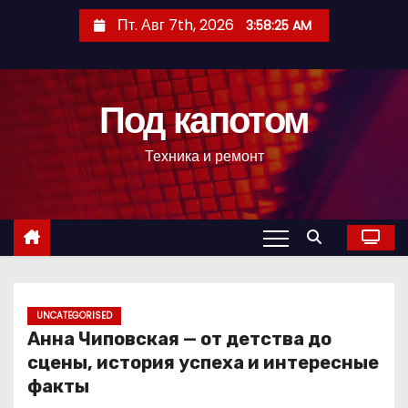
П
Пт. Авг 7th, 2026
3:58:26 AM
е
р
е
Под капотом
й
т
Техника и ремонт
и
к
с
о
д
е
р
UNCATEGORISED
Анна Чиповская — от детства до
ж
сцены, история успеха и интересные
и
факты
м