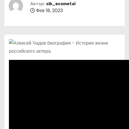
о
Автор:
sib_ecometal
Фев 18, 2023
м
у