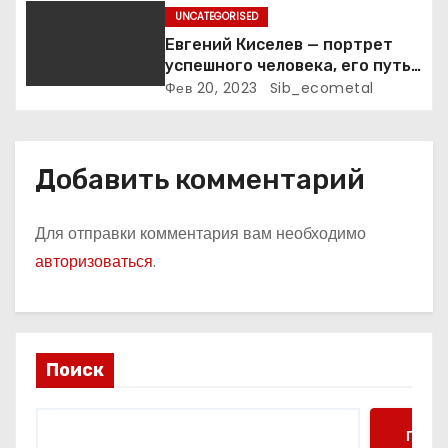
м
UNCATEGORISED
Евгений Киселев — портрет
успешного человека, его путь
к славе и личное счастье
Фев 20, 2023
Sib_ecometal
Добавить комментарий
Для отправки комментария вам необходимо
авторизоваться
.
Поиск
Поис