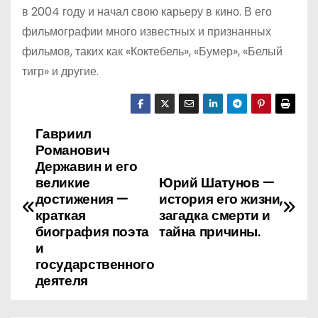
в 2004 году и начал свою карьеру в кино. В его
фильмографии много известных и признанных
фильмов, таких как «Коктебель», «Бумер», «Белый
тигр» и другие.
Гавриил
Н
Романович
а
Державин и его
великие
Юрий Шатунов —
в
достижения —
история его жизни,
краткая
загадка смерти и
и
биография поэта
тайна причины.
и
г
государственного
деятеля
а