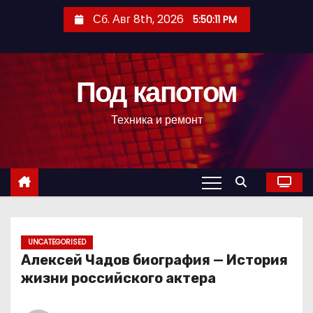
П
Сб. Авг 8th, 2026
5:50:12 PM
е
р
е
Под капотом
й
т
Техника и ремонт
и
к
с
о
д
е
р
UNCATEGORISED
Алексей Чадов биография — История
ж
жизни российского актера
и
м