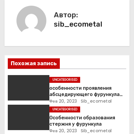
ц
и
Автор:
я
sib_ecometal
п
о
з
Похожая запись
а
UNCATEGORISED
п
особенности проявления
абсцедирующего фурункула
и
код по МКБ-10
Фев 20, 2023
Sib_ecometal
UNCATEGORISED
с
Особенности образования
я
стержня у фурункула
Фев 20, 2023
Sib_ecometal