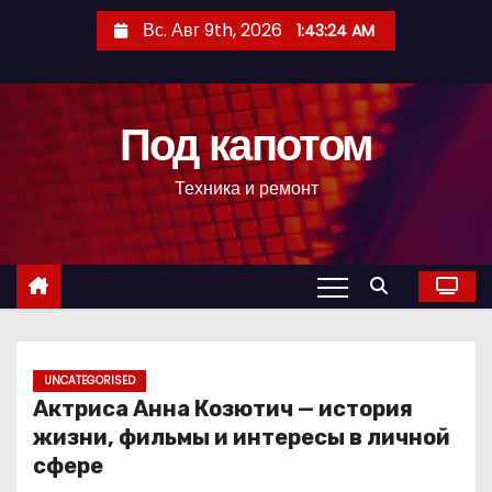
П
Вс. Авг 9th, 2026
1:43:26 AM
е
р
е
Под капотом
й
т
Техника и ремонт
и
к
с
о
д
е
р
UNCATEGORISED
Актриса Анна Козютич — история
ж
жизни, фильмы и интересы в личной
и
сфере
м