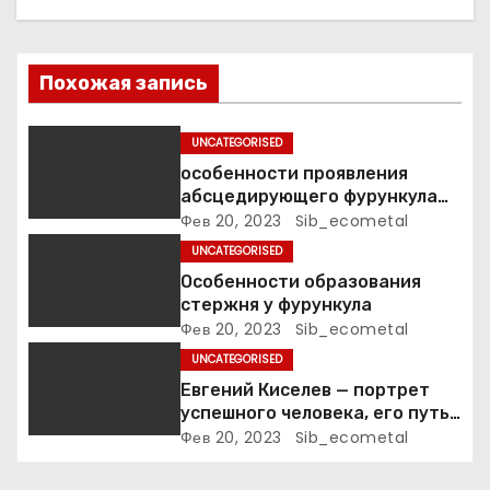
я
п
Похожая запись
о
UNCATEGORISED
з
особенности проявления
абсцедирующего фурункула
а
код по МКБ-10
Фев 20, 2023
Sib_ecometal
UNCATEGORISED
п
Особенности образования
стержня у фурункула
и
Фев 20, 2023
Sib_ecometal
с
UNCATEGORISED
Евгений Киселев — портрет
я
успешного человека, его путь
к славе и личное счастье
Фев 20, 2023
Sib_ecometal
м