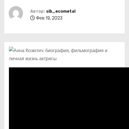
о
м
Автор:
sib_ecometal
Фев 19, 2023
у