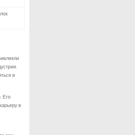
рлок
ривлекли
устрии.
иться в
. Его
карьеру в