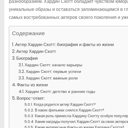
разнообразием. Хардин Скотт обладает чувством юмора
уникальные образы и оставаться запоминающимся в гла
самых востребованных актеров своего поколения и уж
Содержание
Актер Хардин Скотт: биография и факты из жизни
Актер Хардин Скотт
Биография
Хардин Скотт: начало карьеры
Хардин Скотт: первые успехи
Хардин Скотт: важные роли
Факты из жизни
Хардин Скотт: детство и ранние годы
Вопрос-ответ:
Когда родился актер Хардин Скотт?
В каких фильмах снялся Хардин Скотт?
Какая роль принесла Хардину Скотту особую популя
Какие награды получил Хардин Скотт за свою актерс
Какие интересные факты из жизни Хардина Скотта?