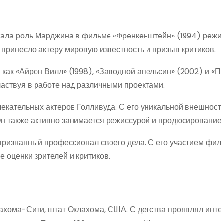
тала роль Марджина в фильме «Френкенштейн» (1994) реж
 принесло актеру мировую известность и призыв критиков.
 как «Айрон Вилл» (1998), «Заводной апельсин» (2002) и «
частвуя в работе над различными проектами.
екательных актеров Голливуда. С его уникальной внешнос
Он также активно занимается режиссурой и продюсирование
и признанный профессионал своего дела. С его участием фи
 оценки зрителей и критиков.
лахома-Сити, штат Оклахома, США. С детства проявлял инте