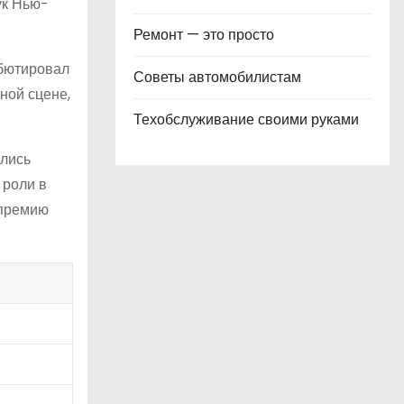
аук Нью-
Ремонт — это просто
ебютировал
Советы автомобилистам
ной сцене,
Техобслуживание своими руками
ались
 роли в
опремию