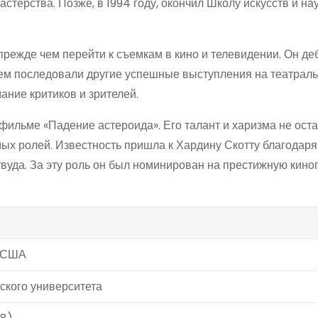
мастерства. Позже, в 1994 году, окончил Школу искусств и н
 прежде чем перейти к съемкам в кино и телевидении. Он д
атем последовали другие успешные выступления на театраль
ание критиков и зрителей.
 фильме «Падение астероида». Его талант и харизма не ост
ых ролей. Известность пришла к Хардину Скотту благодаря
твуда. За эту роль он был номинирован на престижную кин
, США
ского университета