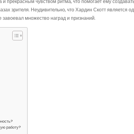
 и прекрасным чувством ритма, что помогает ему создават
зах зрителя. Неудивительно, что Хардин Скотт является о
е завоевал множество наград и признаний.
рность?
кую работу?