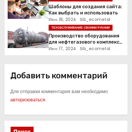
а
Шаблоны для создания сайта:
Как выбрать и использовать
п
Июн 18, 2024
Sib_ecometal
и
ТЕХОБСЛУЖИВАНИЕ СВОИМИ РУКАМИ
Производство оборудования
с
для нефтегазового комплекса,
нефтехимии, химии и
Июн 17, 2024
Sib_ecometal
я
промышленности минеральных
удобрений
м
Добавить комментарий
Для отправки комментария вам необходимо
авторизоваться
.
Поиск