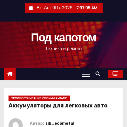
П
Вс. Авг 9th, 2026
7:37:06 AM
е
р
е
Под капотом
й
т
Техника и ремонт
и
к
с
о
д
е
р
ТЕХОБСЛУЖИВАНИЕ СВОИМИ РУКАМИ
Аккумуляторы для легковых авто
ж
и
м
Автор:
sib_ecometal