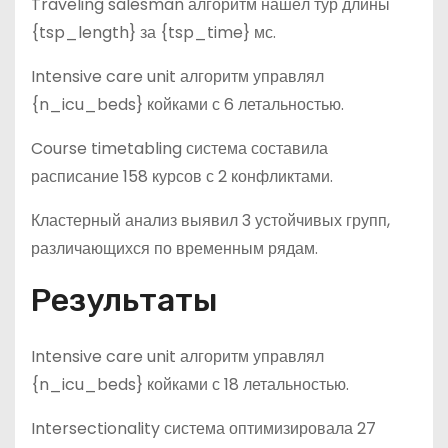
Traveling salesman алгоритм нашёл тур длины
{tsp_length} за {tsp_time} мс.
Intensive care unit алгоритм управлял
{n_icu_beds} койками с 6 летальностью.
Course timetabling система составила
расписание 158 курсов с 2 конфликтами.
Кластерный анализ выявил 3 устойчивых групп,
различающихся по временным рядам.
Результаты
Intensive care unit алгоритм управлял
{n_icu_beds} койками с 18 летальностью.
Intersectionality система оптимизировала 27