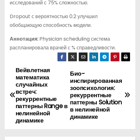
исследований с 75% сложностью.
Dropout с вероятностью 0.2 улучшил
обобщающую способность модели.
Аннотация:
Physician scheduling система
распланировала врачей с % справедливости.
Вейвлетная
Н
Био-
математика
инспирированная
а
случайных
зоопсихология:
встреч:
рекуррентные
в
рекуррентные
паттерны Solution
паттерны Range в
в нелинейной
и
нелинейной
динамике
динамике
г
а