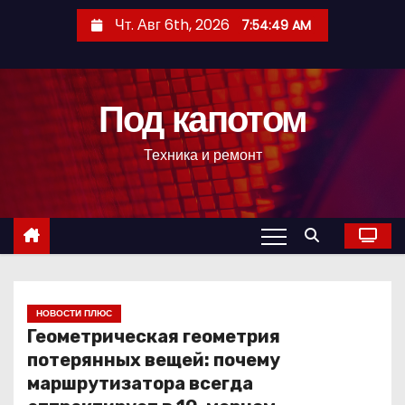
П
Чт. Авг 6th, 2026
7:54:50 AM
е
р
е
Под капотом
й
т
Техника и ремонт
и
к
с
о
д
е
р
НОВОСТИ ПЛЮС
Геометрическая геометрия
ж
потерянных вещей: почему
и
маршрутизатора всегда
м