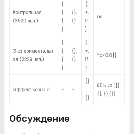
{
{:
Контрольная
}.
{}.
+.
ns
(3520 чел.)
{
{}
1f
}
}
{
{:
Экспериментальн
}.
{}.
+.
*p<0.0{}
ая (2229 чел.)
{
{}
1f
}
}
{}
95% CI [{}.
Эффект Коэна d
–
–
.
{}; {}.{}]
{}
Обсуждение