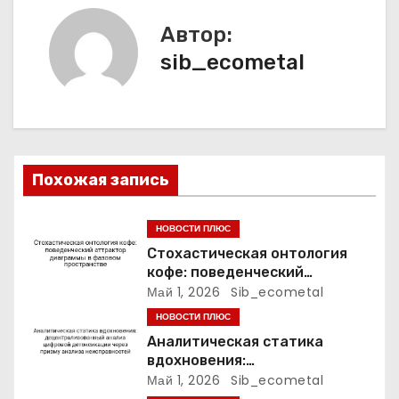
ц
Автор:
sib_ecometal
и
я
п
о
Похожая запись
з
НОВОСТИ ПЛЮС
а
Стохастическая онтология
кофе: поведенческий
п
аттрактор диаграммы в
Май 1, 2026
Sib_ecometal
фазовом пространстве
НОВОСТИ ПЛЮС
и
Аналитическая статика
вдохновения:
с
децентрализованный анализ
Май 1, 2026
Sib_ecometal
цифровой детоксикации через