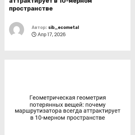
аттрактирует в 10-мерном
о
пространстве
м
у
Автор:
sib_ecometal
Апр 17, 2026