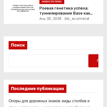
я
НОВОСТИ ПЛЮС
призму анализа
Роевая генетика успеха:
неисправностей
м
туннелирование Base как
проявление циклом Анализа
Апр 30, 2026
Sib_ecometal
исследования
Поиск
Поис
Последние публикации
Опоры для дорожных знаков: виды столбов и